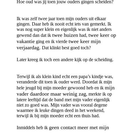
Hoe oud was jij toen jouw ouders gingen scheiden?
Ik was zelf twee jaar toen mijn ouders uit elkaar
gingen. Daar heb ik nooit echt iets van gemerkt. Ik
was nog super klein en eigenlijk was ik niet anders
twee huizen
twee keer op
gewend dan dat ik
had,
vakantie
twee keer mijn
ging en ik vierde
verjaardag.
Dat klinkt best goed toch?
Later kreeg ik toch een andere kijk op de scheiding.
Terwijl ik als klein kind echt een papa’s kindje was,
veranderde dit toen ik ouder werd. Doordat ik mijn
mijn
hele jeugd bij mijn moeder gewoond heb en ik
vader daardoor maar weinig zag
, merkte ik op
latere leeftijd dat de band met mijn vader eigenlijk
niet zo goed was. Mijn vader was vooral degene
waarmee ik leuke dingen deed in het weekend,
terwijl ik bij mijn moeder echt een thuis had.
geen contact meer met mijn
Inmiddels heb ik