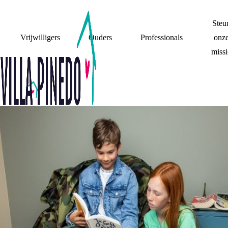
Steu
Vrijwilligers
Ouders
Professionals
onz
missi
VERHALEN
Wil je weten hoe andere kinderen en jongeren omgaan