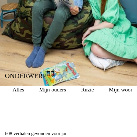
met de scheiding van hun ouders? Lees hier hun
ervaringsverhalen!
DOORZOEK DE VERHALEN
👉🏾
ONDERWERP
alles
mijn ouders
ruzie
mijn woonsi
608
verhalen gevonden voor jou