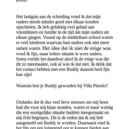
leven?
Het lastigste aan de scheiding vond ik dat mijn
ouders steeds minder goed met elkaar konden
opschieten. Ik heb gelukkig veel gehad aan
vriendinnen en familie in de tijd dat mijn ouders uit
elkaar gingen. Vooral op de middelbare school waren
er veel kinderen waarvan hun ouders ook niet meer
Het idee dat ik niet de enige was
samen waren.
vond ik fijn, maar iedere situatie is weer anders.
Soms voelde het daardoor alsof ik de enige was die
dit zo meemaakte, ook al was ik dat niet. Ik denk dat
het contact hebben met een Buddy daarom heel fijn
kan zijn!
Waarom ben je Buddy geworden bij Villa Pinedo?
Ondanks dat ik dus veel lieve mensen om mij heen
had die voor mij klaar stonden, waren er maar weinig
die een soortgelijke situatie hadden meegemaakt en
mij écht begrepen. Dit is de reden dat ik mij heb
aangemeld om Buddy te worden. Daarnaast vind ik
het fijn om een luisterend oor te kunnen bieden aan