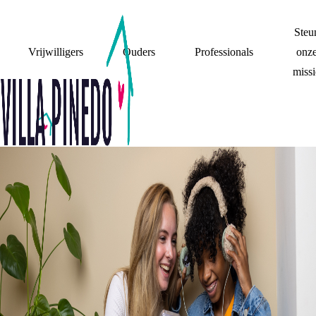
Steu
Vrijwilligers
Ouders
Professionals
onz
missi
TIPS