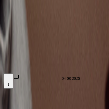
04-08-2026
1