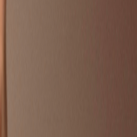
e momenten
stiefouders
(geen) contact
rec