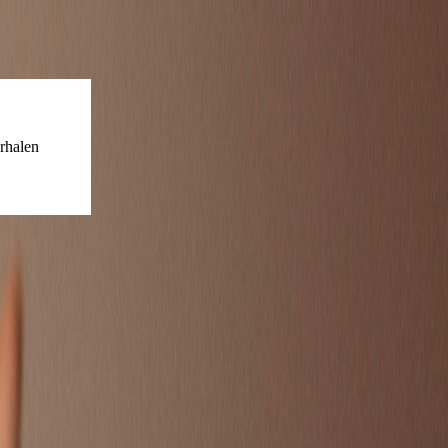
rhalen