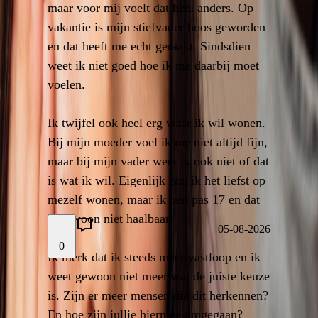
maar voor mij voelt dat heel anders. Op
maar voor mij voelt dat heel anders. Op
vakantie is mijn stiefvader boos geworden
vakantie is mijn stiefvader boos geworden
en dat heeft me echt geraakt. Sindsdien
en dat heeft me echt geraakt. Sindsdien
weet ik niet goed hoe ik me daarbij moet
weet ik niet goed hoe ik me daarbij moet
voelen.
voelen.
Ik twijfel ook heel erg waar ik wil wonen.
Ik twijfel ook heel erg waar ik wil wonen.
Bij mijn moeder voel ik me niet altijd fijn,
Bij mijn moeder voel ik me niet altijd fijn,
maar bij mijn vader weet ik ook niet of dat
maar bij mijn vader weet ik ook niet of dat
is wat ik wil. Eigenlijk zou ik het liefst op
is wat ik wil. Eigenlijk zou ik het liefst op
mezelf wonen, maar ik ben pas 17 en dat
mezelf wonen, maar ik ben pas 17 en dat
is gewoon niet haalbaar.
is gewoon niet haalbaar.
05-08-2026
0
Ik merk dat ik steeds meer vastloop en ik
Ik merk dat ik steeds meer vastloop en ik
weet gewoon niet meer wat de juiste keuze
weet gewoon niet meer wat de juiste keuze
is. Zijn er meer mensen die dit herkennen?
is. Zijn er meer mensen die dit herkennen?
En hoe zijn jullie hiermee omgegaan?
En hoe zijn jullie hiermee omgegaan?