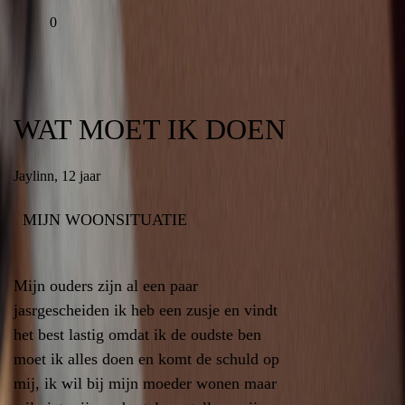
0
WAT MOET IK DOEN
WAT MOET IK DOEN
Jaylinn
,
12 jaar
12 jaar
,
Jaylinn
1
MIJN WOONSITUATIE
MIJN WOONSITUATIE
Mijn ouders zijn al een paar
Mijn ouders zijn al een paar
jasrgescheiden ik heb een zusje en vindt
jasrgescheiden ik heb een zusje en vindt
0
het best lastig omdat ik de oudste ben
het best lastig omdat ik de oudste ben
moet ik alles doen en komt de schuld op
moet ik alles doen en komt de schuld op
04-08-2026
mij, ik wil bij mijn moeder wonen maar
mij, ik wil bij mijn moeder wonen maar