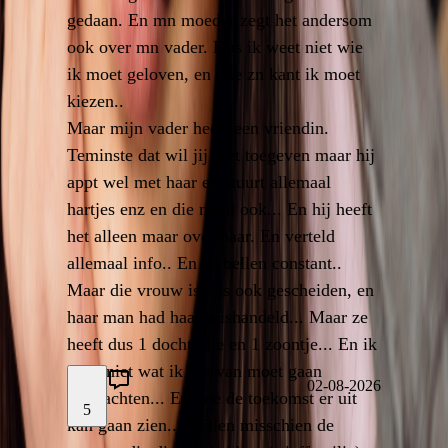
LAAT EEN REACTIE
gedaan. En mn moeder zegt het andersom
gedaan. En mn moeder zegt het andersom
ACHTER
ook over mn vader. Dus ik weet niet wie
ook over mn vader. Dus ik weet niet wie
ik moet geloven, en wie zn kant ik moet
ik moet geloven, en wie zn kant ik moet
LEES VERDER
kiezen..
kiezen..
Maar mijn vader heeft een vriendin.
Maar mijn vader heeft een vriendin.
Teminste dat wil jij niet toegeven maar hij
Teminste dat wil jij niet toegeven maar hij
appt wel met haar en stuurt allemaal
appt wel met haar en stuurt allemaal
hartjes enz en die meid ook... En hij heeft
hartjes enz en die meid ook... En hij heeft
het alleen maar over haar. En verteld
het alleen maar over haar. En verteld
allemaal info.. En ze bellen constant..
allemaal info.. En ze bellen constant..
Maar die vrouw is dus ook gescheiden, en
Maar die vrouw is dus ook gescheiden, en
haar man had haar mishandeld... Maar ze
haar man had haar mishandeld... Maar ze
heeft dus 1 dochtertje en 1 zoontje... En ik
heeft dus 1 dochtertje en 1 zoontje... En ik
weet niet wat ik hiervan moet gaan
weet niet wat ik hiervan moet gaan
02-08-2026
verwachten... En hoe de toekomst er uit
verwachten... En hoe de toekomst er uit
5
kan gaan zien... Willen misschien de
kan gaan zien... Willen misschien de