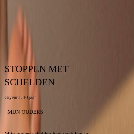
Sorteer op
STOPPEN MET
STOPPEN MET
SCHELDEN
SCHELDEN
Giyenna
,
10 jaar
10 jaar
,
Giyenna
MIJN OUDERS
MIJN OUDERS
Mijn ouders schelden heel vaak kan je
Mijn ouders schelden heel vaak kan je