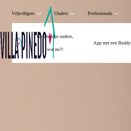
Vrijwilligers
Ouders
Professionals
Gescheiden ouders,
App met een Buddy
wat nu?!
JE HOEFT HET 
DOEN!