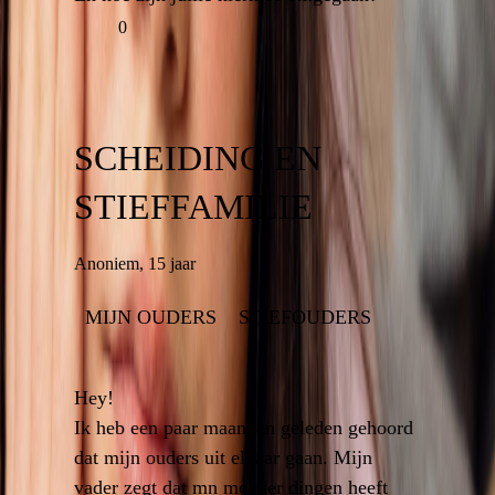
0
SCHEIDING EN
SCHEIDING EN
STIEFFAMILIE
STIEFFAMILIE
0
Anoniem
,
15 jaar
15 jaar
,
Anoniem
MIJN OUDERS
STIEFOUDERS
STIEFOUDERS
MIJN OUDERS
0
Hey!
Hey!
Ik heb een paar maanden geleden gehoord
Ik heb een paar maanden geleden gehoord
05-08-2026
dat mijn ouders uit elkaar gaan. Mijn
dat mijn ouders uit elkaar gaan. Mijn
vader zegt dat mn moeder dingen heeft
vader zegt dat mn moeder dingen heeft