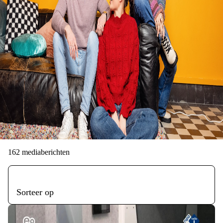
Ook vind je hier nieuws, inspiratie en berichten die
ons raken.
DOORZOEK DE BERICHTEN
162
mediaberichten
Sorteer op