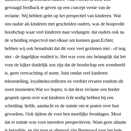
gevraagd feedback te geven op een concept versie van de
reclame. Wij hebben gelet op het perspectief van kinderen. Wat
ons raakte als kinderen met gescheiden ouders, was de hoopvolle
boodschap waar veel kinderen naar verlangen: dat ouders ook na
de scheiding respectvol met elkaar om kunnen gaan.
Echter,
hebben wij ook benadrukt dat dit voor veel gezinnen niet - of nog
niet - de dagelijkse realiteit is. Het was voor ons belangrijk dat het
voor de kijker duidelijk zou zijn dat de boodschap een wensbeeld
is, geen verwachting of norm. Juist omdat veel kinderen
teleurstelling, loyaliteitsconflicten en verdriet ervaren rondom dit
soort momenten.
Wat we hopen, is dat deze reclame een breder
gesprek opent over wat kinderen écht nodig hebben bij een
scheiding: liefde, aandacht en de ruimte om te praten over hun
gevoelens. Ook tijdens de voor hen moeilijke feestdagen. Mooi
dat er ruimte was voor meerdere perspectieven. Want geen situatie
is hetzelfde, en dat mag er allemaal zijn.
Benieuwd naar het hele