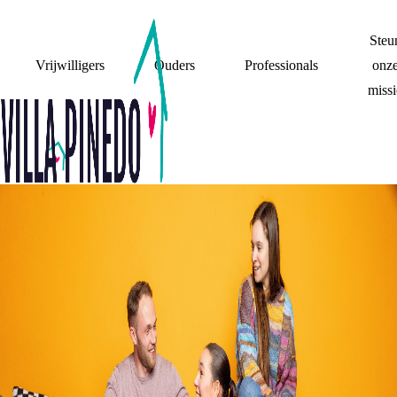
Steu
Vrijwilligers
Ouders
Professionals
onz
missi
IN DE MEDIA
Kinderen en jongeren met gescheiden ouders delen
hier hun verhaal in de media – eerlijk en krachtig.