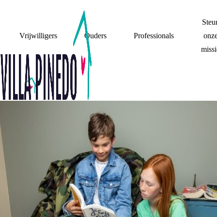
Steu
Vrijwilligers
Ouders
Professionals
onz
missi
VERHALEN
Wil je weten hoe andere kinderen en jongeren omgaan