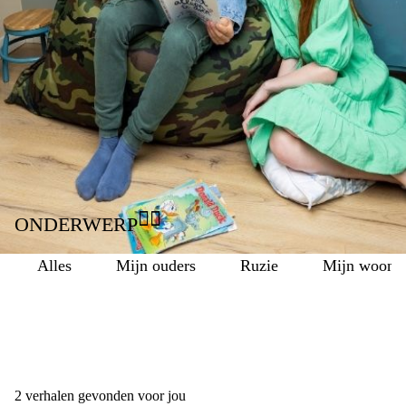
met de scheiding van hun ouders? Lees hier hun
ervaringsverhalen!
DOORZOEK DE VERHALEN
👉🏾
ONDERWERP
alles
mijn ouders
ruzie
mijn woonsi
2
verhalen gevonden voor jou