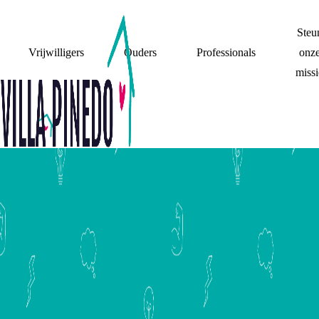
Steu
Vrijwilligers
Ouders
Professionals
onz
missi
APP MET EEN
BUDDY