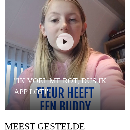
"IK VOEL ME ROT, DUS IK
APP LOT!"
MEEST GESTELDE