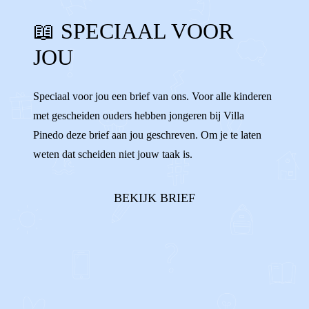
📖 SPECIAAL VOOR
ALLEEN VOELEN
SCHULDIG
JOU
WENNEN
VERANDERINGEN
WISSELEN
VERHUIZEN
ALLEEN
Speciaal voor jou een brief van ons. Voor alle kinderen
met gescheiden ouders hebben jongeren bij Villa
ENIGE
AFSPRAKEN
Pinedo deze brief aan jou geschreven. Om je te laten
weten dat scheiden niet jouw taak is.
BEKIJK BRIEF