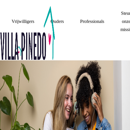
Steu
Vrijwilligers
Ouders
Professionals
onz
missi
TIPS