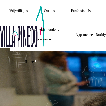
Vrijwilligers
Ouders
Professionals
Gescheiden ouders,
App met een Buddy
wat nu?!
Home
MIJN OUDERS
WAT DE F@#CK?!
5 TIPS WAT JE KU