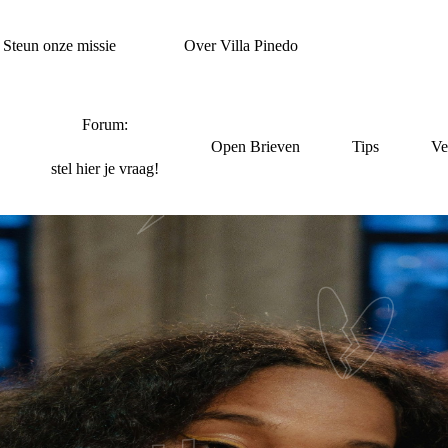
Steun onze missie
Over Villa Pinedo
Forum:
Open Brieven
Tips
Ve
stel hier je vraag!
NT DOEN ALS JE HO