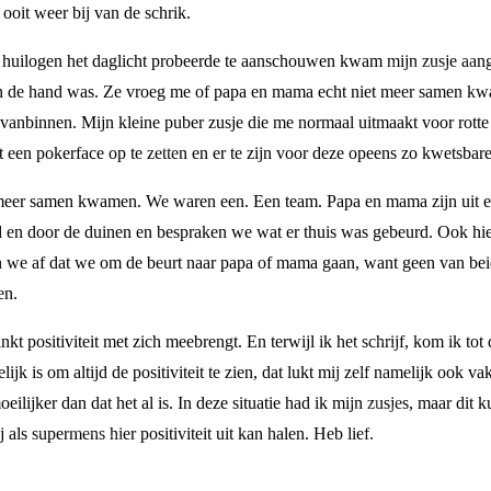
ooit weer bij van de schrik.
 huilogen het daglicht probeerde te aanschouwen kwam mijn zusje aang
 aan de hand was. Ze vroeg me of papa en mama echt niet meer samen kw
 vanbinnen. Mijn kleine puber zusje die me normaal uitmaakt voor rotte v
t een pokerface op te zetten en er te zijn voor deze opeens zo kwetsbar
 meer samen kwamen. We waren een. Een team. Papa en mama zijn uit elka
d en door de duinen en bespraken we wat er thuis was gebeurd. Ook hi
e af dat we om de beurt naar papa of mama gaan, want geen van beide
en.
kt positiviteit met zich meebrengt. En terwijl ik het schrijf, kom ik to
jk is om altijd de positiviteit te zien, dat lukt mij zelf namelijk ook v
oeilijker dan dat het al is. In deze situatie had ik mijn zusjes, maar dit
 als supermens hier positiviteit uit kan halen. Heb lief.