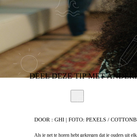
OUDERS UIT EL
DEEL
DEZE TIP
MET ANDER
DOOR :
GHI | FOTO: PEXELS / COTTON
Als je net te horen hebt gekregen dat je ouders uit elk