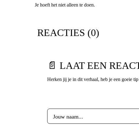
Je hoeft het niet alleen te doen.
REACTIES (
0
)
📄 LAAT EEN REAC
Herken jij je in dit verhaal, heb je een goeie ti
Voornaam
*
E-mailadres
*