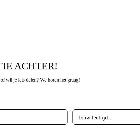
TIE ACHTER!
p of wil je iets delen? We horen het graag!
Leeftijd
*
Woonplaats
*