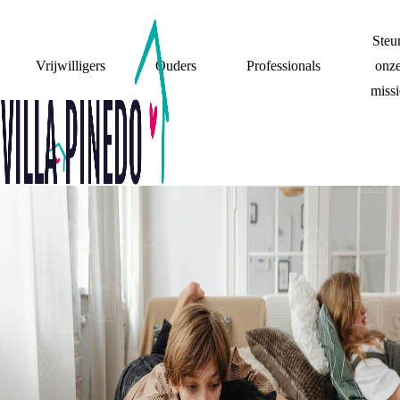
Steu
Vrijwilligers
Ouders
Professionals
onz
missi
WAT DE F@#CK?!
TIEN DINGEN DIE
NIET