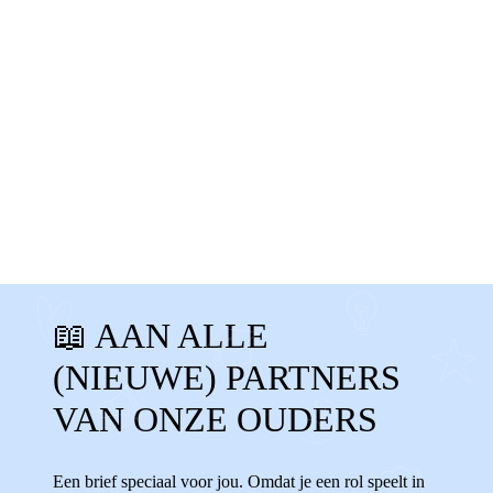
MIJN OUDERS
FAMILIE
STIEFOUDERS
VRIENDIN
STIEFVADER
📖 AAN ALLE
STIEFMOEDER
BONUSVADER
(NIEUWE) PARTNERS
BONUSMOEDER
STIEFOUDERS
VAN ONZE OUDERS
BONUSOUDERS VRIEND
TIPS
STIEFZUS
STIEFBROER
Een brief speciaal voor jou. Omdat je een rol speelt in