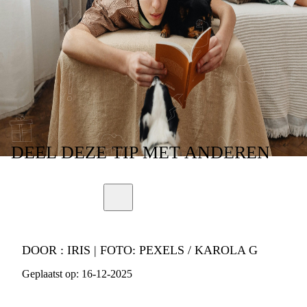
VERANDEREN NA
DE SCHEIDING
VAN JE OUDERS
DEEL
DEZE TIP
MET ANDEREN
DOOR :
IRIS | FOTO: PEXELS / KAROLA G
Geplaatst op:
16-12-2025