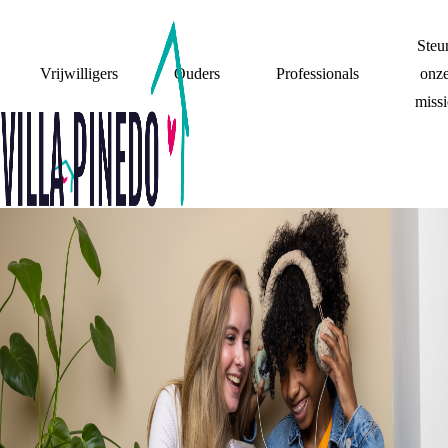
Steu
Vrijwilligers
Ouders
Professionals
onz
missi
TIPS