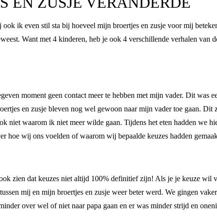
S EN ZUSJE VERANDERDE
ok ik even stil sta bij hoeveel mijn broertjes en zusje voor mij betekene
 geweest. Want met 4 kinderen, heb je ook 4 verschillende verhalen van 
egeven moment geen contact meer te hebben met mijn vader. Dit was ee
ertjes en zusje bleven nog wel gewoon naar mijn vader toe gaan. Dit z
ok niet waarom ik niet meer wilde gaan. Tijdens het eten hadden we hi
over hoe wij ons voelden of waarom wij bepaalde keuzes hadden gemaakt
ook zien dat keuzes niet altijd 100% definitief zijn! Als je je keuze wil
tussen mij en mijn broertjes en zusje weer beter werd. We gingen vake
minder over wel of niet naar papa gaan en er was minder strijd en on