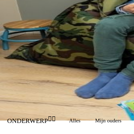
Wil je weten hoe andere kinderen en 
DOORZOEK DE VERH
👉🏾
ONDERWERP
alles
mijn ouders