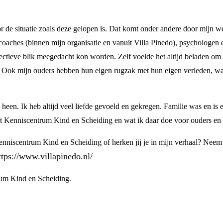
r de situatie zoals deze gelopen is. Dat komt onder andere door mijn 
e coaches (binnen mijn organisatie en vanuit Villa Pinedo), psychologen e
ectieve blik meegedacht kon worden. Zelf voelde het altijd beladen om 
en. Ook mijn ouders hebben hun eigen rugzak met hun eigen verleden, w
een. Ik heb altijd veel liefde gevoeld en gekregen. Familie was en is er 
et Kenniscentrum Kind en Scheiding en wat ik daar doe voor ouders en k
nniscentrum Kind en Scheiding of herken jij je in mijn verhaal? Neem 
ttps://www.villapinedo.nl/
um Kind en Scheiding.