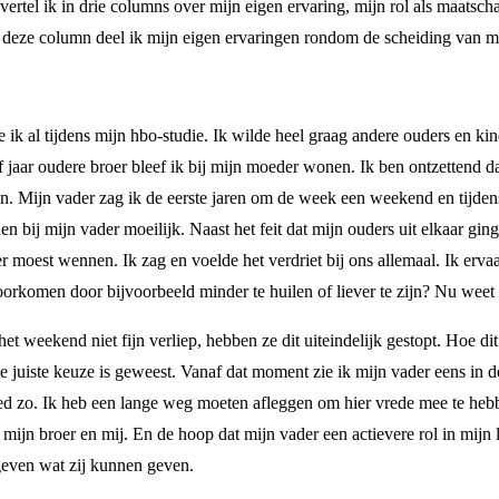
rtel ik in drie columns over mijn eigen ervaring, mijn rol als maatsc
n deze column deel ik mijn eigen ervaringen rondom de scheiding van m
ik al tijdens mijn hbo-studie. Ik wilde heel graag andere ouders en kind
 jaar oudere broer bleef ik bij mijn moeder wonen. Ik ben ontzettend d
n. Mijn vader zag ik de eerste jaren om de week een weekend en tijden
n bij mijn vader moeilijk. Naast het feit dat mijn ouders uit elkaar gin
 moest wennen. Ik zag en voelde het verdriet bij ons allemaal. Ik ervaa
komen door bijvoorbeeld minder te huilen of liever te zijn? Nu weet ik
weekend niet fijn verliep, hebben ze dit uiteindelijk gestopt. Hoe dit 
e juiste keuze is geweest. Vanaf dat moment zie ik mijn vader eens in de 
ed zo. Ik heb een lange weg moeten afleggen om hier vrede mee te hebb
jn broer en mij. En de hoop dat mijn vader een actievere rol in mijn l
geven wat zij kunnen geven.