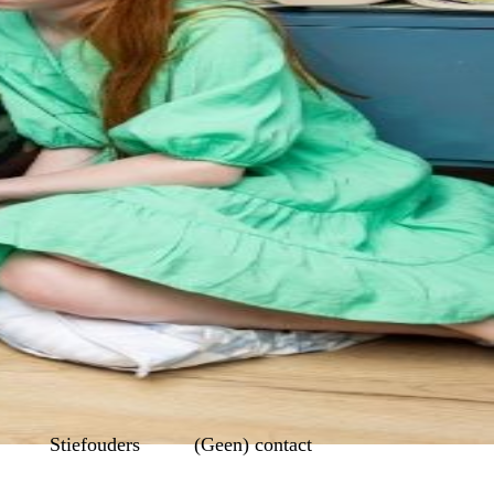
hun ervaringsverhalen!
stiefouders
(geen) contact
rechten