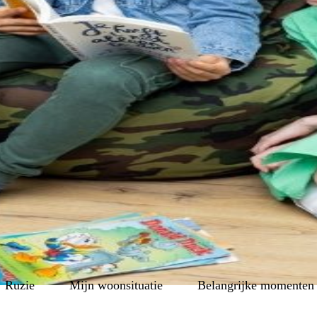
jongeren omgaan met de scheiding van hun ouders? Lees hier 
ALEN
ruzie
mijn woonsituatie
belangrijke momenten