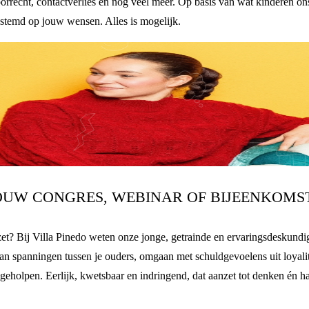
orrecht, contactverlies en nog veel meer. Op basis van wat kinderen on
estemd op jouw wensen. Alles is mogelijk.
OUW CONGRES, WEBINAR OF BIJEENKOMS
zet? Bij Villa Pinedo weten onze jonge, getrainde en ervaringsdeskundig
an spanningen tussen je ouders, omgaan met schuldgevoelens uit loyali
t geholpen. Eerlijk, kwetsbaar en indringend, dat aanzet tot denken én 