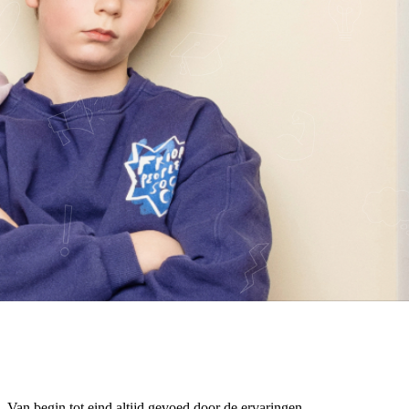
w team of een dagvoorzitter die werkt vanuit het
 Van begin tot eind altijd gevoed door de ervaringen