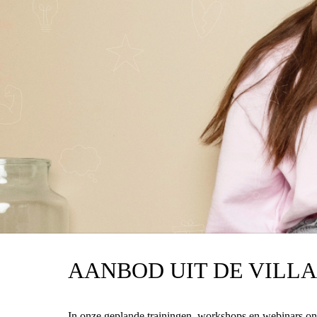
Of je nu op zoek bent naar een ervaringsdeskundige spr
kindperspectief. Ontdek ons aanbod en krijg een uniek k
AANBOD UIT DE VILLA
In onze geplande trainingen, workshops en webinars ont