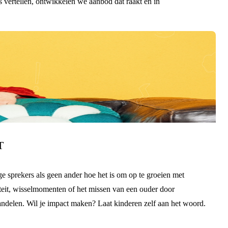
s vertellen, ontwikkelen we aanbod dat raakt én in
T
e sprekers als geen ander hoe het is om op te groeien met
teit, wisselmomenten of het missen van een ouder door
handelen. Wil je impact maken? Laat kinderen zelf aan het woord.