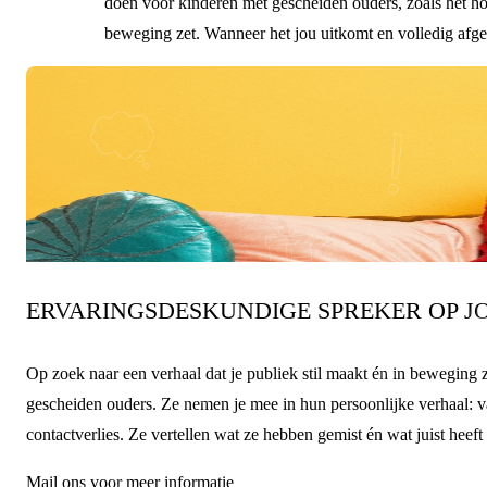
doen voor kinderen met gescheiden ouders, zoals het ho
beweging zet. Wanneer het jou uitkomt en volledig afg
Op locatie of online
ERVARINGSDESKUNDIGE SPREKER OP J
Op zoek naar een verhaal dat je publiek stil maakt én in beweging 
gescheiden ouders. Ze nemen je mee in hun persoonlijke verhaal: v
contactverlies. Ze vertellen wat ze hebben gemist én wat juist heef
Mail ons voor meer informatie