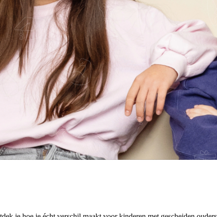
eker voor jouw congres, een geaccrediteerde training voor jou
ijkje in het hoofd en hart van kinderen!
dek je hoe je écht verschil maakt voor kinderen met gescheiden ouders.