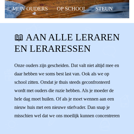
MIJN OUDERS
OP SCHOOL
STEUN
HELPEN
GESCHEIDEN OUDERS
📖 AAN ALLE LERAREN
AANDACHT
BASISSCHOOL
SCHOOL
EN LERARESSEN
STEUNEN
LERAREN
LERARESSEN
DOCENTEN
IB-ER
KLAS
GROEP 8
Onze ouders zijn gescheiden. Dat valt niet altijd mee en
daar hebben we soms best last van. Ook als we op
GROEP 7
LUISTEREN
school zitten. Omdat je thuis steeds geconfronteerd
wordt met ouders die ruzie hebben. Als je moeder de
hele dag moet huilen. Of als je moet wennen aan een
nieuw huis met een nieuwe stiefvader. Dan snap je
misschien wel dat we ons moeilijk kunnen concentreren
op de stelling van Pythagoras. We willen wel, maar het
lukt soms gewoon niet. Sommigen van ons gaan