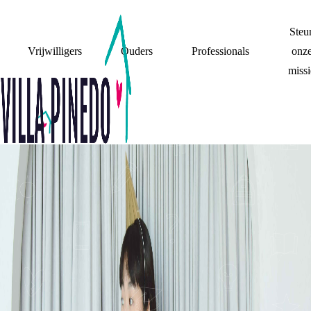
Steu
Vrijwilligers
Ouders
Professionals
onz
missi
BELANGRIJKE MOMENTEN
TIPS VOOR HET
VIEREN VAN JE