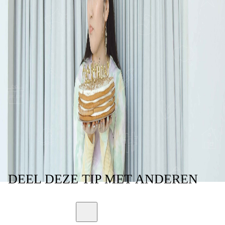
VERJAARDAG ALS
JE OUDERS NIET
SAMEN OP 1
FEESTJE KUNNEN
KOMEN
DEEL
DEZE TIP
MET ANDEREN