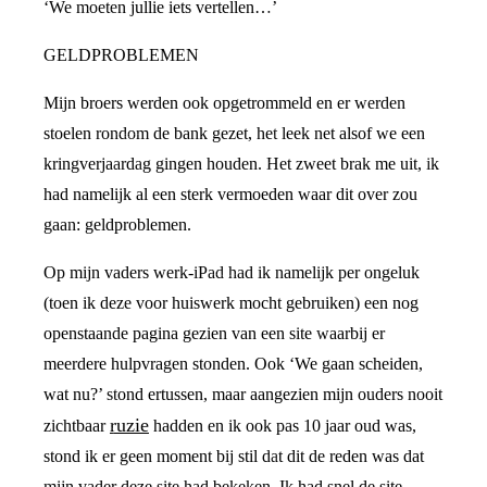
‘We moeten jullie iets vertellen…’
GELDPROBLEMEN
Mijn broers werden ook opgetrommeld en er werden
stoelen rondom de bank gezet, het leek net alsof we een
kringverjaardag gingen houden. Het zweet brak me uit, ik
had namelijk al een sterk vermoeden waar dit over zou
gaan: geldproblemen.
Op mijn vaders werk-iPad had ik namelijk per ongeluk
(toen ik deze voor huiswerk mocht gebruiken) een nog
openstaande pagina gezien van een site waarbij er
meerdere hulpvragen stonden. Ook ‘We gaan scheiden,
wat nu?’ stond ertussen, maar aangezien mijn ouders nooit
ruzie
zichtbaar
hadden en ik ook pas 10 jaar oud was,
stond ik er geen moment bij stil dat dit de reden was dat
mijn vader deze site had bekeken. Ik had snel de site