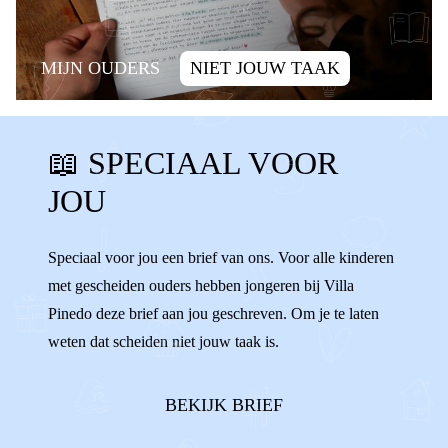
MIJN OUDERS
NIET JOUW TAAK
SCHULD
ALLEEN ZIJN
📖 SPECIAAL VOOR
ALLEEN VOELEN
SCHULDIG
JOU
WENNEN
VERANDERINGEN
WISSELEN
VERHUIZEN
ALLEEN
Speciaal voor jou een brief van ons. Voor alle kinderen
met gescheiden ouders hebben jongeren bij Villa
ENIGE
AFSPRAKEN
Pinedo deze brief aan jou geschreven. Om je te laten
weten dat scheiden niet jouw taak is.
BEKIJK BRIEF