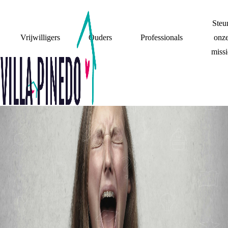
Steu
Vrijwilligers
Ouders
Professionals
onz
missi
MIJN OUDERS
TIPS ALS JE NIET
ZO LEKKER IN JE