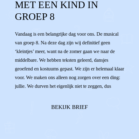
MET EEN KIND IN
MIDDELBARE
BASISSCHOOL
GROEP 8
LAGERE SCHOOL
AARDIG
OPA'S
Vandaag is een belangrijke dag voor ons. De musical
OMA'S
NAAST ELKAAR
van groep 8. Na deze dag zijn wij definitief geen
‘kleintjes’ meer, want na de zomer gaan we naar de
middelbare. We hebben teksten geleerd, dansjes
geoefend en kostuums gepast. We zijn er helemaal klaar
voor. We maken ons alleen nog zorgen over een ding:
jullie. We durven het eigenlijk niet te zeggen, dus
vandaar deze brief.In ons hoofd zien we namelijk
steeds voor ons hoe jullie allebei aan de andere kant
BEKIJK BRIEF
van de zaal gaan zitten. En dat wij da...