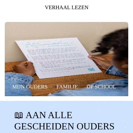
VERHAAL LEZEN
MIJN OUDERS
FAMILIE
OP SCHOOL
BELANGRIJKE MOMENTEN
GROEP 8
📖 AAN ALLE
MUSICAL
EINDMUSICAL
GESCHEIDEN OUDERS
GROEP 8 MUSICAL
RAPPORT