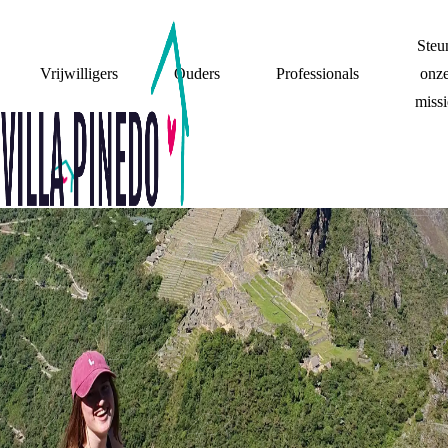
Steu
Vrijwilligers
Ouders
Professionals
onz
missi
VRIJWILLIGERS
VRIJWILLIGER IN
DE SPOTLIGHT: