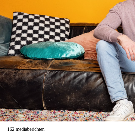
Kinderen en jongeren met gescheiden ou
en berichten die ons raken.
DOORZOEK DE BERIC
162
mediaberichten