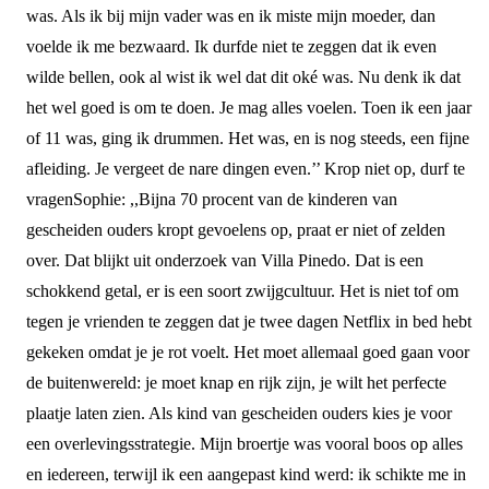
was. Als ik bij mijn vader was en ik miste mijn moeder, dan
voelde ik me bezwaard. Ik durfde niet te zeggen dat ik even
wilde bellen, ook al wist ik wel dat dit oké was. Nu denk ik dat
het wel goed is om te doen. Je mag alles voelen. Toen ik een jaar
of 11 was, ging ik drummen. Het was, en is nog steeds, een fijne
afleiding. Je vergeet de nare dingen even.’’
Krop niet op, durf te
vragen
Sophie: ,,Bijna 70 procent van de kinderen van
gescheiden ouders kropt gevoelens op, praat er niet of zelden
over. Dat blijkt uit
onderzoek van Villa Pinedo
. Dat is een
schokkend getal, er is een soort zwijgcultuur. Het is niet tof om
tegen je vrienden te zeggen dat je twee dagen Netflix in bed hebt
gekeken omdat je je rot voelt. Het moet allemaal goed gaan voor
de buitenwereld: je moet knap en rijk zijn, je wilt het perfecte
plaatje laten zien. Als kind van gescheiden ouders kies je voor
een overlevingsstrategie. Mijn broertje was vooral boos op alles
en iedereen, terwijl ik een aangepast kind werd: ik schikte me in