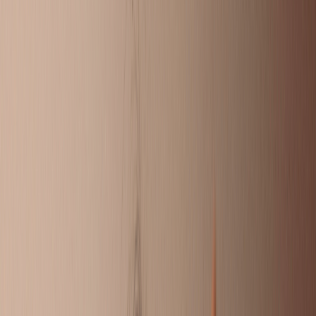
DOEN!
Soms wil je gewoon even je verhaal kwijt. Omdat je ouders
gescheiden zijn, of omdat er thuis van alles speelt. Hier kun je
je vragen stellen, andere kinderen en jongeren snappen precies
wat jij meemaakt en reageren met tips of een luisterend oor. Of
misschien heb jij wel een goede tip voor iemand?
Liever 1 op 1 chatten met iemand die het zelf ook heeft
meegemaakt? Bij Villa Pinedo kun je ook een eigen Buddy
krijgen.
STUUR JE EIGEN VRAAG IN
CHAT MET EEN BUDDY