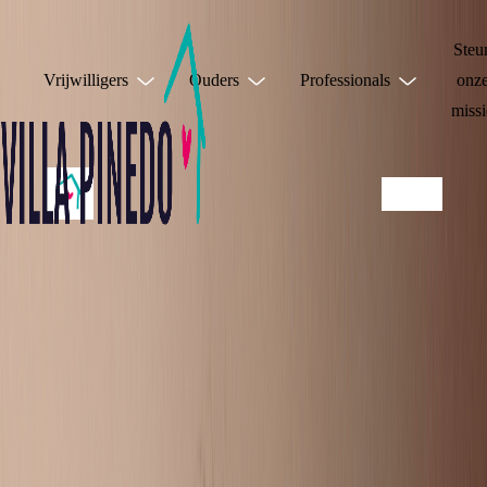
Steu
Vrijwilligers
Ouders
Professionals
onz
missi
JE HOEFT HET
NIET ALLEEN TE