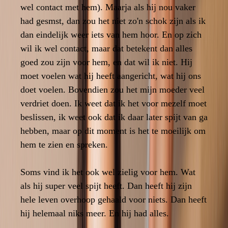
wel contact met hem). Maarja als hij nou vaker
wel contact met hem). Maarja als hij nou vaker
had gesmst, dan zou het niet zo'n schok zijn als ik
had gesmst, dan zou het niet zo'n schok zijn als ik
dan eindelijk weer iets van hem hoor. En op zich
dan eindelijk weer iets van hem hoor. En op zich
wil ik wel contact, maar dat betekent dan alles
wil ik wel contact, maar dat betekent dan alles
goed zou zijn voor hem, en dat wil ik niet. Hij
goed zou zijn voor hem, en dat wil ik niet. Hij
moet voelen wat hij heeft aangericht, wat hij ons
moet voelen wat hij heeft aangericht, wat hij ons
doet voelen. Bovendien zou het mijn moeder veel
doet voelen. Bovendien zou het mijn moeder veel
verdriet doen. Ik weet dat ik het voor mezelf moet
verdriet doen. Ik weet dat ik het voor mezelf moet
beslissen, ik weet ook dat ik daar later spijt van ga
beslissen, ik weet ook dat ik daar later spijt van ga
hebben, maar op dit moment is het te moeilijk om
hebben, maar op dit moment is het te moeilijk om
hem te zien en spreken.
hem te zien en spreken.
Soms vind ik het ook wel zielig voor hem. Wat
Soms vind ik het ook wel zielig voor hem. Wat
als hij super veel spijt heeft. Dan heeft hij zijn
als hij super veel spijt heeft. Dan heeft hij zijn
hele leven overhoop gehaald voor niets. Dan heeft
hele leven overhoop gehaald voor niets. Dan heeft
hij helemaal niks meer. En hij had alles.
hij helemaal niks meer. En hij had alles.