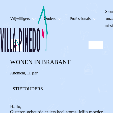
Steu
Vrijwilligers
Ouders
Professionals
onz
missi
WONEN IN BRABANT
Anoniem
,
11 jaar
STIEFOUDERS
Hallo,
Gisteren gebeurde er iets heel stoms. Mijn moeder