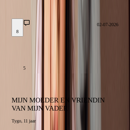
5
02-07-2026
8
02-07-2026
LAAT EEN REACTIE ACHTER
LEES VERDER
5
MIJN MOEDER EN VRIENDIN
MIJN MOEDER EN VRIENDIN
VAN MIJN VADER
VAN MIJN VADER
Tygo
,
11 jaar
11 jaar
,
Tygo