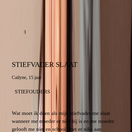
LAAT EEN REACTIE ACHTER
LEES VERDER
3
STIEFVADER SLAAT
STIEFVADER SLAAT
Cailyne
,
15 jaar
15 jaar
,
Cailyne
STIEFOUDERS
STIEFOUDERS
8
Wat moet ik doen als mijn stiefvader me slaat
Wat moet ik doen als mijn stiefvader me slaat
wanneer me moeder er niet bij is en me moeder
wanneer me moeder er niet bij is en me moeder
gelooft me niet en school doet er niks aan
gelooft me niet en school doet er niks aan