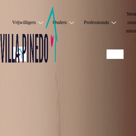
Steu
Vrijwilligers
Ouders
Professionals
onz
missi
JE HOEFT HET
NIET ALLEEN TE