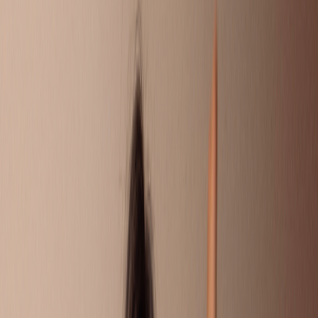
DOEN!
Soms wil je gewoon even je verhaal kwijt. Omdat je ouders
gescheiden zijn, of omdat er thuis van alles speelt. Hier kun je
je vragen stellen, andere kinderen en jongeren snappen precies
wat jij meemaakt en reageren met tips of een luisterend oor. Of
misschien heb jij wel een goede tip voor iemand?
Liever 1 op 1 chatten met iemand die het zelf ook heeft
meegemaakt? Bij Villa Pinedo kun je ook een eigen Buddy
krijgen.
STUUR JE EIGEN VRAAG IN
CHAT MET EEN BUDDY