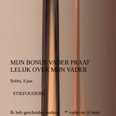
ZOEK OP HET FORUM NAAR
VRAGEN VAN ANDEREN
MIJN BONUS VADER PRAAT
MIJN BONUS VADER PRAAT
LELIJK OVER MIJN VADER
LELIJK OVER MIJN VADER
Bobby
,
8 jaar
8 jaar
,
Bobby
STIEFOUDERS
STIEFOUDERS
0
Ik heb gescheiden ouders.
*' vader en jij bent
Ik heb gescheiden ouders.
*' vader en jij bent