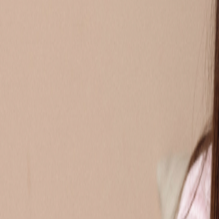
1
vraag
ZOEK OP HET FORUM NAAR