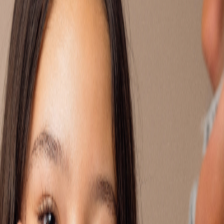
rs gescheiden zijn, of omdat er thuis van alles speelt. Hier kun
n precies wat jij meemaakt en reageren met tips of een luisterend
d?
ft meegemaakt? Bij Villa Pinedo kun je ook een eigen Buddy
 EIGEN VRAAG IN
MET EEN BUDDY
ouders
ruzie
mijn woonsituatie
belangrijk