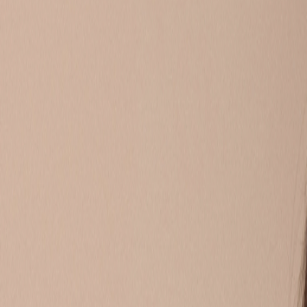
Soms wil je gewoon even je verhaal kwijt. Omdat je oude
je je vragen stellen, andere kinderen en jongeren snappe
oor. Of misschien heb jij wel een goede tip voor ieman
Liever 1 op 1 chatten met iemand die het zelf ook hee
krijgen.
STUUR JE
CHAT 
ONDERWERP 👉
alles
mijn 