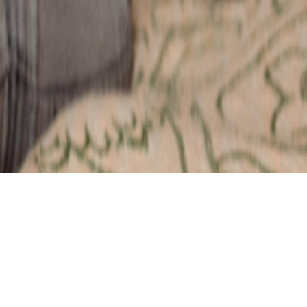
2
21-05-2026
LAAT EEN REACTIE
ACHTER
SOCIALS
LEES VERDER