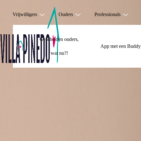
Vrijwilligers
Ouders
Professionals
Gescheiden ouders,
App met een Buddy
wat nu?!
JE HOEFT HET 
DOEN!