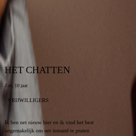
Sorteer op
HET CHATTEN
HET CHATTEN
Zoë
,
10 jaar
10 jaar
,
Zoë
VRIJWILLIGERS
VRIJWILLIGERS
Ik ben net nieuw hier en ik vind het best
Ik ben net nieuw hier en ik vind het best
ongemakelijk om net iemand te praten
ongemakelijk om net iemand te praten