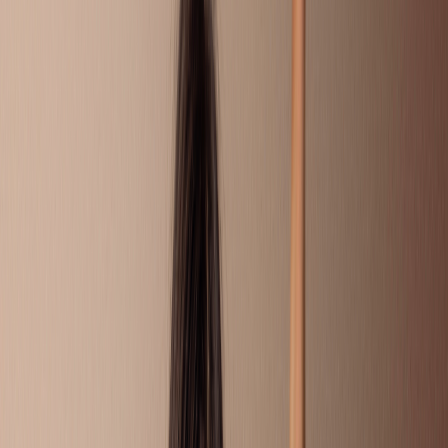
4849
vragen
Sorteer op
ZOEK OP HET FORUM NAAR
VRAGEN VAN ANDEREN