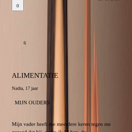
0
26-01-2014
LAAT EEN REACTIE ACHTER
LEES VERDER
6
ALIMENTATIE
ALIMENTATIE
Nadia
,
17 jaar
17 jaar
,
Nadia
MIJN OUDERS
MIJN OUDERS
0
Mijn vader heeft me meerdere keren tegen me
Mijn vader heeft me meerdere keren tegen me