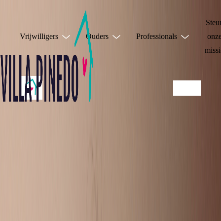
Steu
Vrijwilligers
Ouders
Professionals
onz
missi
DEEL JE
VERHAAL!