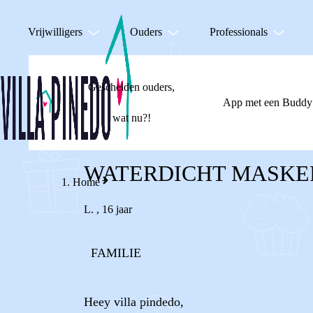
Vrijwilligers
Ouders
Professionals
Gescheiden ouders,
App met een Buddy
wat nu?!
WATERDICHT MASKE
Home
L.
,
16 jaar
FAMILIE
Heey villa pindedo,