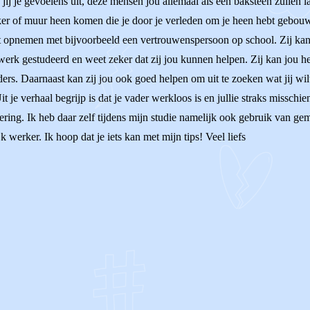
ls jij je gevoelens uit, deze mensen jou allemaal als een baksteen zullen
er of muur heen komen die je door je verleden om je heen hebt gebouw
ct opnemen met bijvoorbeeld een vertrouwenspersoon op school. Zij ka
werk gestudeerd en weet zeker dat zij jou kunnen helpen. Zij kan jou
ders. Daarnaast kan zij jou ook goed helpen om uit te zoeken wat jij wi
t je verhaal begrijp is dat je vader werkloos is en jullie straks misschi
iering. Ik heb daar zelf tijdens mijn studie namelijk ook gebruik van ge
werker. Ik hoop dat je iets kan met mijn tips! Veel liefs