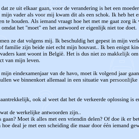
dat ze uit elkaar gaan, voor de verandering is het een moeder
mijn vader als voor mij kwam dit als een schok. Ik heb het 
en te houden. Als iemand vraagt hoe het met me gaat zorg ik 
 omdat het "moet" en het antwoord er eigenlijk niet toe doet.
en ze dat volgens mij. Ik beschuldig het gepest in mijn verl
 familie zijn beide niet echt mijn houvast.. Ik ben enigst kin
 vaders kant woont in België. Het is dus niet zo makkelijk om
ect van mijn leven.
in mijn eindexamenjaar van de havo, moet ik volgend jaar gaan
zullen we binnenkort allemaal in een situatie van persoonlijk
antrekkelijk, ook al weet dat het de verkeerde oplossing is en
 wat de werkelijke antwoorden zijn..
uis gaan? Moet ik alles met een vriendin delen? Of doe ik er 
n hoe deal je met een scheiding die maar door één iemand gewil