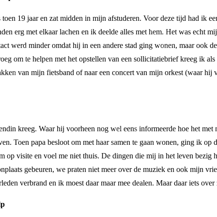
s toen 19 jaar en zat midden in mijn afstuderen. Voor deze tijd had ik
nden erg met elkaar lachen en ik deelde alles met hem. Het was echt m
tact werd minder omdat hij in een andere stad ging wonen, maar ook de
eg om te helpen met het opstellen van een sollicitatiebrief kreeg ik al
kken van mijn fietsband of naar een concert van mijn orkest (waar hij v
riendin kreeg. Waar hij voorheen nog wel eens informeerde hoe het met 
 leven. Toen papa besloot om met haar samen te gaan wonen, ging ik op 
m op visite en voel me niet thuis. De dingen die mij in het leven bezig 
nplaats gebeuren, we praten niet meer over de muziek en ook mijn vrien
erleden verbrand en ik moest daar maar mee dealen. Maar daar iets ove
lp