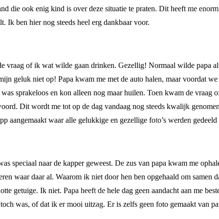
d die ook enig kind is over deze situatie te praten. Dit heeft me enor
lt. Ik ben hier nog steeds heel erg dankbaar voor.
e vraag of ik wat wilde gaan drinken. Gezellig! Normaal wilde papa al
jn geluk niet op! Papa kwam me met de auto halen, maar voordat we
Ik was sprakeloos en kon alleen nog maar huilen. Toen kwam de vraag of 
woord. Dit wordt me tot op de dag vandaag nog steeds kwalijk genomen.
app aangemaakt waar alle gelukkige en gezellige foto’s werden gedeeld 
was speciaal naar de kapper geweest. De zus van papa kwam me ophale
ren waar daar al. Waarom ik niet door hen ben opgehaald om samen daar
te getuige. Ik niet. Papa heeft de hele dag geen aandacht aan me besteed
toch was, of dat ik er mooi uitzag. Er is zelfs geen foto gemaakt van pa