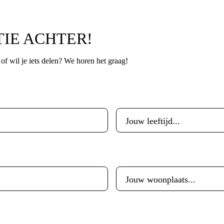
TIE ACHTER!
p of wil je iets delen? We horen het graag!
Leeftijd
*
Woonplaats
*