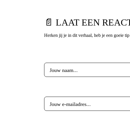
📄 LAAT EEN REAC
Herken jij je in dit verhaal, heb je een goeie ti
Voornaam
*
E-mailadres
*
Reactie
*