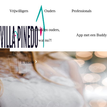
Vrijwilligers
Ouders
Professionals
Gescheiden ouders,
App met een Buddy
wat nu?!
Home
IK