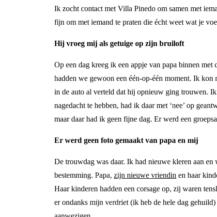
Ik zocht contact met Villa Pinedo om samen met ieman
fijn om met iemand te praten die écht weet wat je voe
Hij vroeg mij als getuige op zijn bruiloft
Op een dag kreeg ik een appje van papa binnen met d
hadden we gewoon een één-op-één moment. Ik kon mi
in de auto al verteld dat hij opnieuw ging trouwen. 
nagedacht te hebben, had ik daar met ‘nee’ op geant
maar daar had ik geen fijne dag. Er werd een groeps
Er werd geen foto gemaakt van papa en mij
De trouwdag was daar. Ik had nieuwe kleren aan en 
bestemming. Papa,
zijn nieuwe vriendin
en haar kinde
Haar kinderen hadden een corsage op, zij waren tenslot
er ondanks mijn verdriet (ik heb de hele dag gehuild) 
aanwezigen.