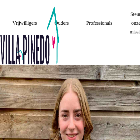
Steu
Vrijwilligers
Ouders
Professionals
onz
missi
STEUN
DIDI: “EEN
SCHEIDING HEEFT