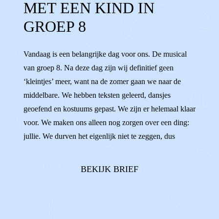
MET EEN KIND IN
MIDDELBARE
BASISSCHOOL
GROEP 8
LAGERE SCHOOL
AARDIG
OPA'S
Vandaag is een belangrijke dag voor ons. De musical
OMA'S
NAAST ELKAAR
van groep 8. Na deze dag zijn wij definitief geen
‘kleintjes’ meer, want na de zomer gaan we naar de
middelbare. We hebben teksten geleerd, dansjes
geoefend en kostuums gepast. We zijn er helemaal klaar
voor. We maken ons alleen nog zorgen over een ding:
jullie. We durven het eigenlijk niet te zeggen, dus
vandaar deze brief.In ons hoofd zien we namelijk
steeds voor ons hoe jullie allebei aan de andere kant
BEKIJK BRIEF
van de zaal gaan zitten. En dat wij da...