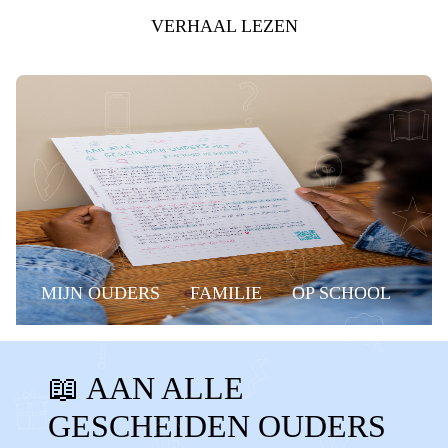
VERHAAL LEZEN
MIJN OUDERS
FAMILIE
OP SCHOOL
BELANGRIJKE MOMENTEN
GROEP 8
📖 AAN ALLE
MUSICAL
EINDMUSICAL
GESCHEIDEN OUDERS
GROEP 8 MUSICAL
RAPPORT