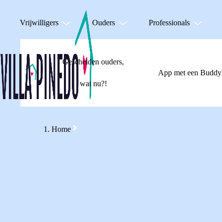
Vrijwilligers
Ouders
Professionals
Gescheiden ouders,
App met een Buddy
wat nu?!
Home
MARSHA BIJ NH R