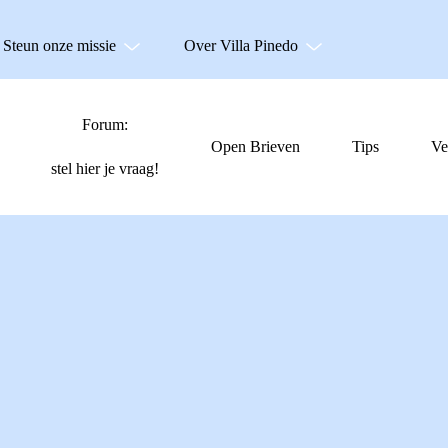
Steun onze missie
Over Villa Pinedo
Forum:
Open Brieven
Tips
Ve
stel hier je vraag!
ADIO: 'JE HOEFT H