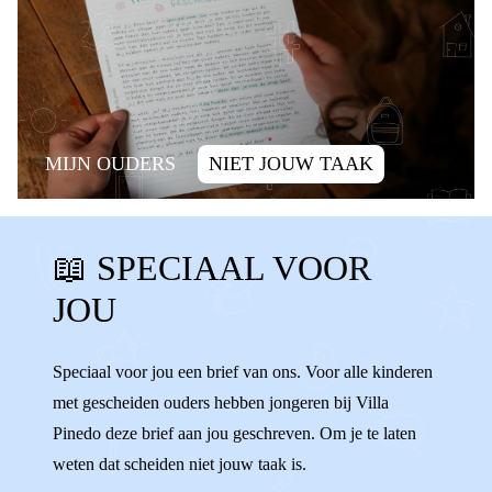
MIJN OUDERS
NIET JOUW TAAK
SCHULD
ALLEEN ZIJN
📖 SPECIAAL VOOR
ALLEEN VOELEN
SCHULDIG
JOU
WENNEN
VERANDERINGEN
WISSELEN
VERHUIZEN
ALLEEN
Speciaal voor jou een brief van ons. Voor alle kinderen
met gescheiden ouders hebben jongeren bij Villa
ENIGE
AFSPRAKEN
Pinedo deze brief aan jou geschreven. Om je te laten
weten dat scheiden niet jouw taak is.