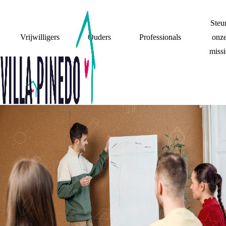
Steu
Vrijwilligers
Ouders
Professionals
onz
missi
SKJ TRAINING
'LAAT ONS (NIET)