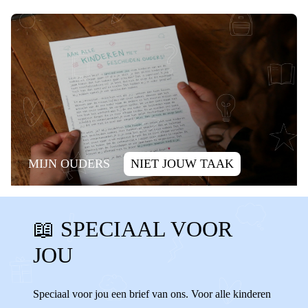
MIJN OUDERS
NIET JOUW TAAK
SCHULD
ALLEEN ZIJN
📖 SPECIAAL VOOR
ALLEEN VOELEN
SCHULDIG
JOU
WENNEN
VERANDERINGEN
WISSELEN
VERHUIZEN
ALLEEN
Speciaal voor jou een brief van ons. Voor alle kinderen