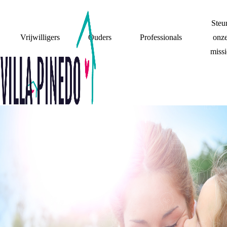
Steu
Vrijwilligers
Ouders
Professionals
onz
missi
EEN MOEDERDAG
CADEAU VOOR
MIJN