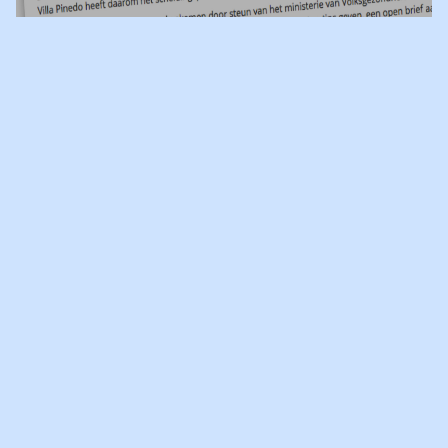
ALLE SCHOLEN IN NEDERLAND
ONTVANGEN BOEK VILLA
PINEDO
Een echtscheiding heeft veel invloed op kinderen en hun
leerprestaties. Leraren kunnen de kinderen hierbij helpen.
Docenten kunnen voor de leerlingen het verschil maken door te
weten wat er aan de hand is en er voor de leerling zijn als dat
nodig is.
Lees verder op de
website van de Nationale Onderwijs
Gids
08-09-2016
LEES
NIEUWSBERICHT