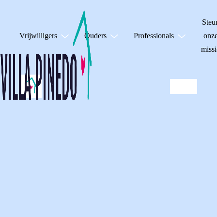
Steu
Vrijwilligers
Ouders
Professionals
onz
missi
VILLA PINEDO IN
HET ONLINE
MAGAZINE