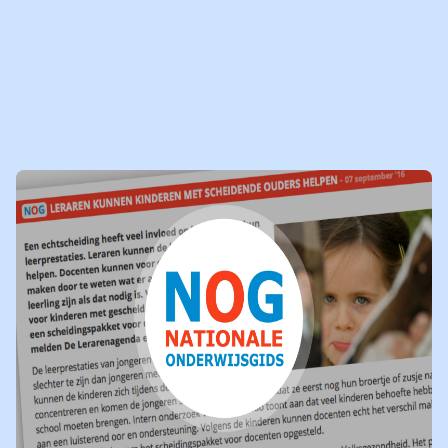
door Radio M Utrecht. Luister het fragment terug en lees
meer
over de campagne
in dit artikel
van RTV Utrecht.
21-02-2020
LEES
NIEUWSBERICHT