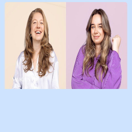
VAKANTIE
KINDEREN MET GESCHEIDEN OUDERS
AMBER EN SOPHIE OVER
VAKANTIE EN SCHEIDING
EENOUDERVAKANTIES IN HET
OMGAAN MET GEMIS
NEDERLANDS DAGBLAD