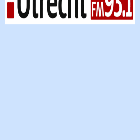
VILLA PINEDO IN GESPREK MET
NIEUWEGEINSE KINDEREN
In samenwerking met de Gemeente Nieuwegein zijn we een
campagne gestart om meer Nieuwegeinse jongeren te bereiken en
bewustwording te creëren over de gevolgen van een scheiding
voor kinderen. Nieuwegein is één van de eerste gemeenten die op
deze manier de verantwoordelijkheid neemt voor de kinderen met
gescheiden ouders in hun gemeente. Een voorbeeld voor
anderen!
Daarom vragen we vandaag in Nieuwegein aan de
jongeren op straat: “Hoe overleef jij de scheiding van je
oud
ers?”
Buddycoördinator Sophie werd hierover geïnterviewd