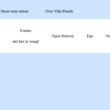
Steun onze missie
Over Villa Pinedo
Forum:
Open Brieven
Tips
Ve
stel hier je vraag!
: "KINDEREN WIJZ