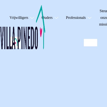
Steu
Vrijwilligers
Ouders
Professionals
onz
missi
VILLA PINEDO IN
HET RTL NIEUWS