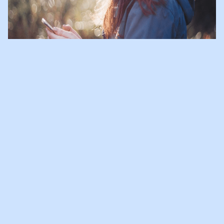
ARTIKEL OP ZORG VOOR DE
JEUGD
In het programma Zorg voor de Jeugd werken gemeenten samen
met professionals, jeugd(hulp)organisaties, ministeries en
cliëntenorganisaties aan betere hulp voor kinderen, jongeren en
gezinnen. Niet vanachter een bureau, maar vanuit de lokale
praktijk.
Voor hun website interviewden zij Marsha Pinedo en
Buddy Demi. Ook Mayke komt aan het woord. Zij meldde zich
als 16-jarige aan voor steun van een Buddy en is inmiddels zelf
Buddy. Het interview is
hier
terug te lezen.
Vanaf september 2016
hebben we een buddyprogramma, voor kinderen vanaf 10 jaar.