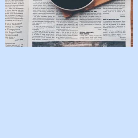
VILLA PINEDO IN DAGBLAD
TROUW
Afgelopen maandag besteedde dagblad Trouw aandacht aan het
feit dat de Tweede Kamer deze week gepraat heeft over het
verbeteren van hulp bij vechtscheidingen. In het artikel wordt de
Brabantse familierechter Cees van Leuven geïnterviewd, die
ingaat over hoe emoties aangepakt moeten worden in de
rechtszaal. Een enorm interessant artikel, dat zeker de moeite