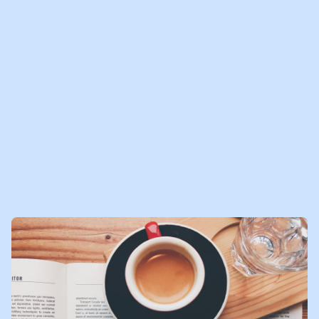
er vaak te weinig aandacht is voor kinderen binnen een
(vecht)scheiding. Hier kwam vaak naar voren dat co-ouderschap
belangrijk wordt gevonden: dit omdat kinderen hierdoor evenveel
tijd bij zowel hun vader als hun moeder aanwezig zijn.
Maar het
forse aantal reacties laat maar weer zien dat het gaat om een
moeilijk onderwerp waarbij iedereen een andere mening heeft.
Maar de boodschap is duidelijk: vergeet de kinderen niet.
14-04-2014
LEES
NIEUWSBERICHT