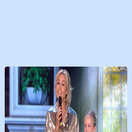
schreef ook over onze Open Brief. Bron: ‘De open brief is een
heel goed initiatief’ zegt pedagoog Inge van der Valk (Universiteit
Utrecht) in het NRC van 29 augustus. Klik
hier
voor het hele
artikel.
Wil je de Open Brief voor ouders lezen?
Klik dan hier
.
14-09-2012
LEES
NIEUWSBERICHT