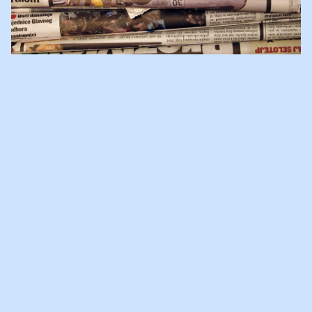
EEN BRIEF VOL STIEKEM
VERDRIET
Een brief vol stiekem verdriet.
Dit artikel
is geschreven naar
aanleiding van de Open Brief aan ouders.
Jaarlijks krijgen zo’n
70.000 kinderen in Nederland te maken met een scheiding. In de
praktijk blijkt maar al te vaak dat er tijdens en zeker ook na dit
proces te weinig aandacht bestaat voor de gedachten en gevoelens
van kinderen. Om hier verandering in te brengen heeft Villa
Pinedo samen met jongeren een open brief opgesteld. Deze open
brief moet volwassenen bewust maken wat er in het hoofd en hart
omgaat van kinderen tijdens het scheidingsproces.
Het NRC