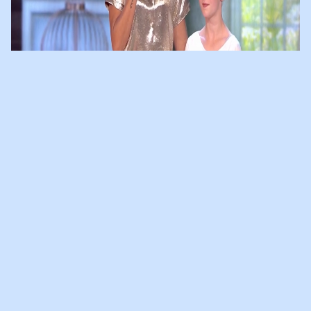
DANSOPTREDEN INDY BIJ
SUPERKIDS
Wat was het een fantastisch optreden van Indy bij Superkids op
SBS6! Een dans gebaseerd op de scheiding van haar ouders. Heel
bijzonder dat ze onze open brief
'Aan alle gescheiden ouders'
verwerkt heeft in haar dans. En wat een mooie reactie van jurylid
Juvat. Indy gebruikte
audiofragmenten
van het optreden van Isa
in de Ziggo Dome tijdens haar
dans.
https://vimeo.com/371081586
05-11-2019