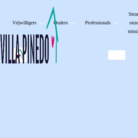
Steu
Vrijwilligers
Ouders
Professionals
onz
missi
VILLA PINEDO BIJ
RTL LATE NIGHT