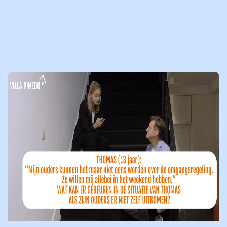
Spruijt. Klik
hier
om de uitzending terug te luisteren!
13-05-2014
LEES
NIEUWSBERICHT