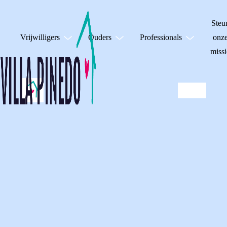
Steu
Vrijwilligers
Ouders
Professionals
onz
missi
NH RADIO