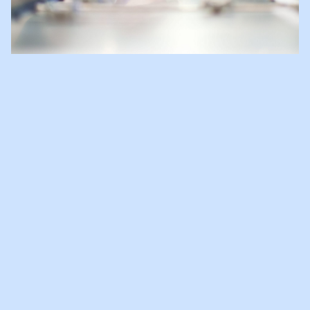
TERUGLUISTEREN 'DIT IS DE
DAG' VAN RADIO 1
Afgelopen dinsdag was onze Marsha Pinedo te gast bij 'Dit is de
dag' van Radio 1. Dit naar aanleiding van het debat van de
Tweede Kamer op dezelfde dag over vechtscheidingen. In de
uitzending vertelt Marsha over het belang van scheidingseducatie,
omdat ouders vaak niet door hebben wat een scheiding met
kinderen doet. 'Kinderen worden vaak verscheurd tussen beide
ouders, terwijl een kind openlijk van beide ouders moet kunnen
houden.' Ook mediator en advocaat Petra Slingenberg is aan het
woord in het programma, evenals scheidingsonderzoeker Ed