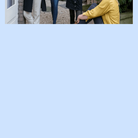
DE TELEGRAAF: HOOP EN
VERTROUWEN NA SCHEIDING
Marsha Pinedo, Demi Keppel en Sophie Mulder, alle drie zelf
kind van gescheiden ouders, schreven samen met illustrator
Marieke het boek '
Je hoeft het niet alleen te doen
'.
De
Telegraaf
interviewde hen over het boek en het omgaan met de
scheiding van je ouders.
Marsha Pinedo: "Voor mij was de
grootste uitdaging loyaliteit. Ik was continu aan het opletten wat
ik zei en wilde allebei mijn ouders tevreden houden. Dat is een
enorm zware taak voor een kind. Je zit steeds in een soort
spagaat.
Begrijp me goed: ik ben niet tegen scheiden. En ik denk