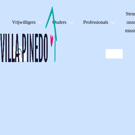
Steu
Vrijwilligers
Ouders
Professionals
onz
missi
ARTIKEL OP ZORG
VOOR DE JEUGD