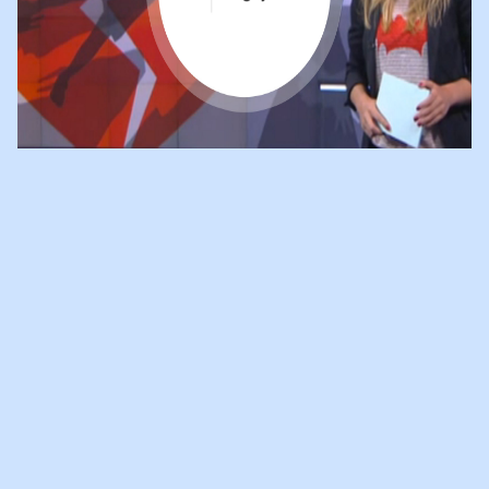
VILLA PINEDO IN
JEUGDJOURNAAL
Op de Dag van de Scheiding op 11 september, werd er uitgebreid
aandacht besteed aan Villa Pinedo in het Jeugdjournaal.
Heb je
het gemist? Kijk het fragment terug via deze
link:
http://www.npo.nl/nos-jeugdjournaal/11-09-
2015/POW_00943868
Check ook
dit artikel
, waarin 2 jongeren
van Villa Pinedo terugblikken op de dag en waar je ook alle
opgenomen filmpjes kunt bekijken!
</div>