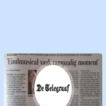
ook niet dat elk kind van gescheiden ouders getraumatiseerd is.
Maar het is wel van belang dat ouders beseffen wat voor impact
een scheiding op hun kinderen heeft."
Het hele interview lees je of
via
deze link.
17-05-2021
LEES
NIEUWSBERICHT