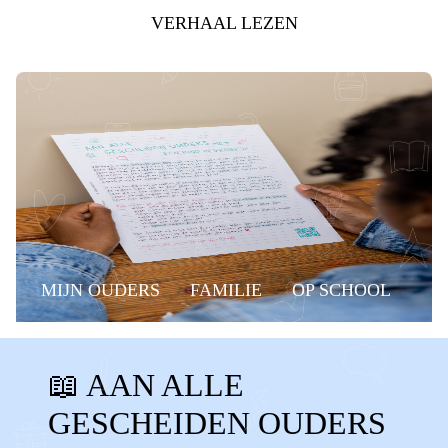
VERHAAL LEZEN
MIJN OUDERS
FAMILIE
OP SCHOOL
BELANGRIJKE MOMENTEN
GROEP 8
📖 AAN ALLE
MUSICAL
EINDMUSICAL
GESCHEIDEN OUDERS
GROEP 8 MUSICAL
RAPPORT