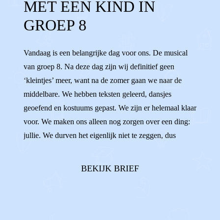
MET EEN KIND IN
MIDDELBARE
BASISSCHOOL
GROEP 8
LAGERE SCHOOL
AARDIG
OPA'S
Vandaag is een belangrijke dag voor ons. De musical
OMA'S
NAAST ELKAAR
van groep 8. Na deze dag zijn wij definitief geen
‘kleintjes’ meer, want na de zomer gaan we naar de
middelbare. We hebben teksten geleerd, dansjes
geoefend en kostuums gepast. We zijn er helemaal klaar
voor. We maken ons alleen nog zorgen over een ding:
jullie. We durven het eigenlijk niet te zeggen, dus
vandaar deze brief.In ons hoofd zien we namelijk
steeds voor ons hoe jullie allebei aan de andere kant
BEKIJK BRIEF
van de zaal gaan zitten. En dat wij da...