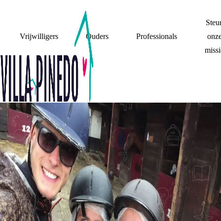
Steu
Vrijwilligers
Ouders
Professionals
onz
missi
VLOG: EEN
SCHEIDING IS
NIET ALLEEN