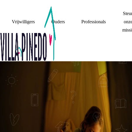
Steu
Vrijwilligers
Ouders
Professionals
onz
missi
VAKANTIE
FILM: ZOMER