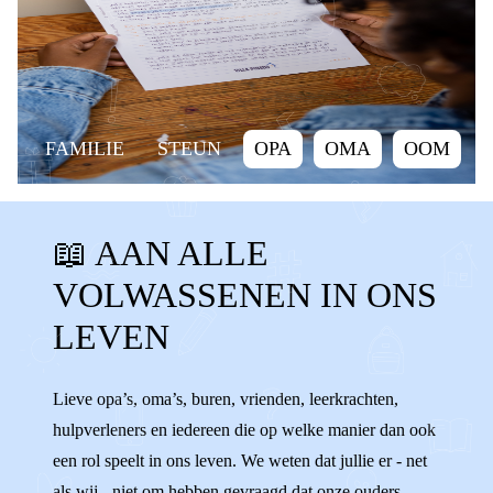
FAMILIE
STEUN
OPA
OMA
OOM
TANTE
NEEF
NICHT
BUURMAN
📖 AAN ALLE
BUURVROUW
VRIEND
VRIENDIN
VOLWASSENEN IN ONS
KANT KIEZEN
ONPARTIJDIG
STEUN
LEVEN
HELPEN
VOLWASSENEN
ADVIES
SLECHT PRATEN
FAMILIE
Lieve opa’s, oma’s, buren, vrienden, leerkrachten,
hulpverleners en iedereen die op welke manier dan ook
een rol speelt in ons leven. We weten dat jullie er - net
als wij - niet om hebben gevraagd dat onze ouders