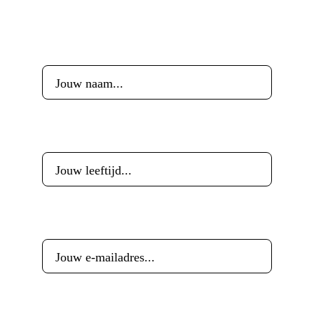
Voornaam
*
Leeftijd
*
E-mailadres
*
Woonplaats
*