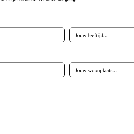
Leeftijd
*
Woonplaats
*