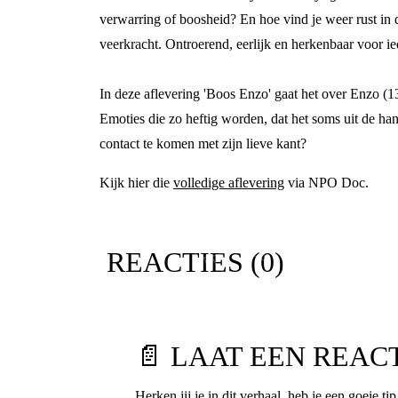
verwarring of boosheid? En hoe vind je weer rust in de
veerkracht. Ontroerend, eerlijk en herkenbaar voor ie
In deze aflevering 'Boos Enzo' gaat het over Enzo (13
Emoties die zo heftig worden, dat het soms uit de ha
contact te komen met zijn lieve kant?
Kijk hier die
volledige aflevering
via NPO Doc.
REACTIES (
0
)
📄 LAAT EEN REAC
Herken jij je in dit verhaal, heb je een goeie ti