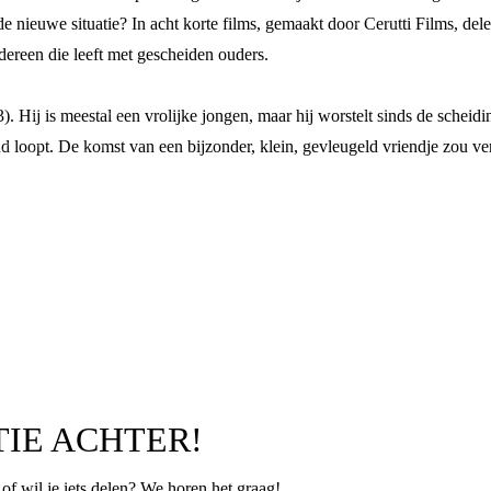
 nieuwe situatie? In acht korte films, gemaakt door Cerutti Films, delen
dereen die leeft met gescheiden ouders.
). Hij is meestal een vrolijke jongen, maar hij worstelt sinds de schei
nd loopt. De komst van een bijzonder, klein, gevleugeld vriendje zou 
TIE ACHTER!
p of wil je iets delen? We horen het graag!