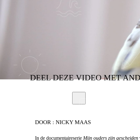
DEEL
DEZE VIDEO
MET AND
DOOR :
NICKY MAAS
In de documentaireserie
Mijn ouders zijn gescheiden