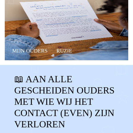
MIJN OUDERS
RUZIE
CONTACTVERLIES
📖 AAN ALLE
CONTACT VERLOREN
MISSEN
GESCHEIDEN OUDERS
GEEN CONTACT
OUDERS NIET ZIEN
MET WIE WIJ HET
AANDACHT
KWIJT
CONTACT (EVEN) ZIJN
VERLOREN