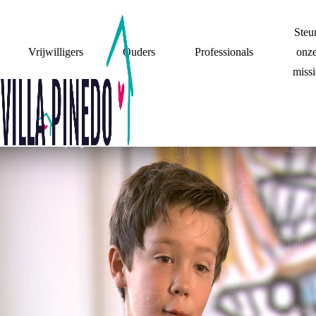
Steu
Vrijwilligers
Ouders
Professionals
onz
missi
FILMPJE MET
ADVIEZEN