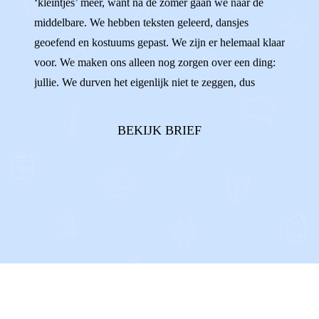
‘kleintjes’ meer, want na de zomer gaan we naar de
middelbare. We hebben teksten geleerd, dansjes
geoefend en kostuums gepast. We zijn er helemaal klaar
voor. We maken ons alleen nog zorgen over een ding:
jullie. We durven het eigenlijk niet te zeggen, dus
vandaar deze brief.In ons hoofd zien we namelijk
steeds voor ons hoe jullie allebei aan de andere kant
BEKIJK BRIEF
van de zaal gaan zitten. En dat wij da...