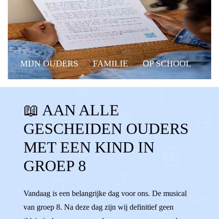
MIJN OUDERS
FAMILIE
OP SCHOOL
BELANGRIJKE MOMENTEN
GROEP 8
📖 AAN ALLE
MUSICAL
EINDMUSICAL
GESCHEIDEN OUDERS
GROEP 8 MUSICAL
RAPPORT
MET EEN KIND IN
MIDDELBARE
BASISSCHOOL
GROEP 8
LAGERE SCHOOL
AARDIG
OPA'S
Vandaag is een belangrijke dag voor ons. De musical
OMA'S
NAAST ELKAAR
van groep 8. Na deze dag zijn wij definitief geen