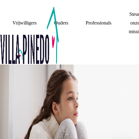
Steu
Vrijwilligers
Ouders
Professionals
onz
missi
IK ZET GEEN
MASKER MEER OP,
IK WIL MEZELF