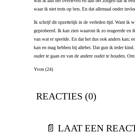
was ik aan het overleven en aan het zorgen dat ik een
waar ik niet trots op ben. En dat allemaal onder inv
Ik schrijf dit opzettelijk in de verleden tijd. Want ik
geprobeerd. Ik kan zien waarom ik zo reageerde en ik 
van wat er speelde. En dat het dus ook anders kan; ee
kan en mag hebben bij allebei. Dat gun ik ieder kin
ouder te gaan en van de andere ouder te houden. Om 
Yvon (24)
REACTIES (
0
)
📄 LAAT EEN REAC