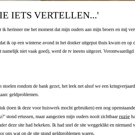
E IETS VERTELLEN...'
r ik herinner me het moment dat mijn ouders aan mijn broers en mij vert
at ik op een winterse avond in het donker uitgeput thuis kwam en op d
it namelijk niet vaak goed), werd de tv ineens uitgezet. Verontwaardigd
stoelen rondom de bank gezet, het leek net alsof we een kringverjaard
 gaan: geldproblemen.
uk (toen ik deze voor huiswerk mocht gebruiken) een nog openstaande 
ruzie
?’ stond ertussen, maar aangezien mijn ouders nooit zichtbaar
ha
ader deze site had bekeken. Ik had snel de site weggeklikt en niemand ve
voor ons wat op de site stond geldproblemen waren.