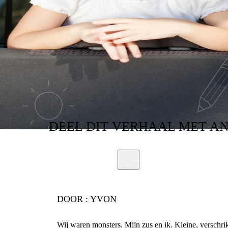
DEEL
DIT VERHAAL
MET A
DOOR :
YVON
Wij waren monsters. Mijn zus en ik. Kleine, verschri