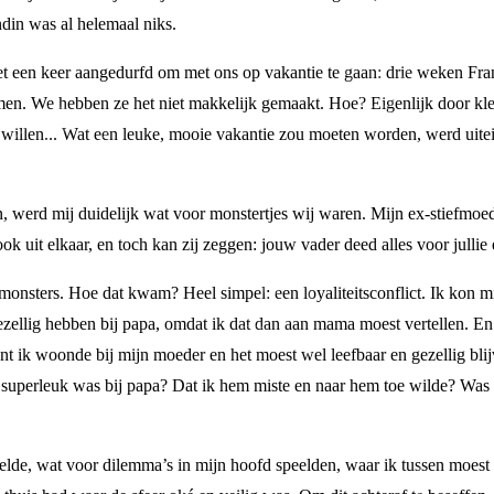
ndin was al helemaal niks.
 een keer aangedurfd om met ons op vakantie te gaan: drie weken Frank
samen. We hebben ze het niet makkelijk gemaakt. Hoe? Eigenlijk door kl
illen... Wat een leuke, mooie vakantie zou moeten worden, werd uitei
den, werd mij duidelijk wat voor monstertjes wij waren. Mijn ex-stiefm
k uit elkaar, en toch kan zij zeggen: jouw vader deed alles voor jullie 
 monsters. Hoe dat kwam? Heel simpel: een loyaliteitsconflict. Ik kon m
gezellig hebben bij papa, omdat ik dat dan aan mama moest vertellen. E
t ik woonde bij mijn moeder en het moest wel leefbaar en gezellig blij
uperleuk was bij papa? Dat ik hem miste en naar hem toe wilde? Was he
elde, wat voor dilemma’s in mijn hoofd speelden, waar ik tussen moest