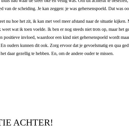
 thuis had waar de sfeer oké en veilig was. Om dit achteraf te beseffen
loed van de scheiding. Je kan zeggen: je was gehersenspoeld. Dat was oo
 weet nu hoe het zit, ik kan met veel meer afstand naar de situatie kijke
weet wat ik toen voelde. Ik ben er nog steeds niet trots op, maar het ge
n positieve invloed, waardoor een kind niet gehersenspoeld wordt maar 
d. En ouders kunnen dit ook. Zorg ervoor dat je gevoelsmatig en qua g
het daar gezellig te hebben. En, om de andere ouder te missen.
TIE ACHTER!