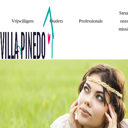
Steu
Vrijwilligers
Ouders
Professionals
onz
missi
WAT IK GELEERD
HEB VAN DE