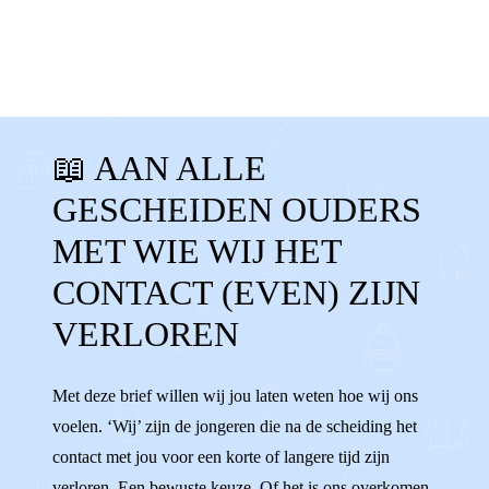
MIJN OUDERS
RUZIE
CONTACTVERLIES
📖 AAN ALLE
CONTACT VERLOREN
MISSEN
GESCHEIDEN OUDERS
GEEN CONTACT
OUDERS NIET ZIEN
MET WIE WIJ HET
AANDACHT
KWIJT
CONTACT (EVEN) ZIJN
VERLOREN
Met deze brief willen wij jou laten weten hoe wij ons
voelen. ‘Wij’ zijn de jongeren die na de scheiding het
contact met jou voor een korte of langere tijd zijn
verloren. Een bewuste keuze. Of het is ons overkomen.