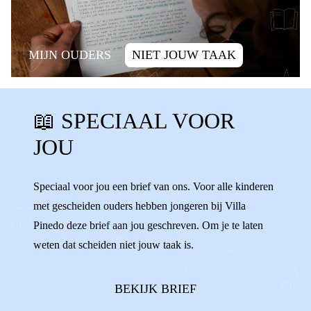
MIJN OUDERS
NIET JOUW TAAK
SCHULD
ALLEEN ZIJN
📖 SPECIAAL VOOR
ALLEEN VOELEN
SCHULDIG
JOU
WENNEN
VERANDERINGEN
WISSELEN
VERHUIZEN
ALLEEN
Speciaal voor jou een brief van ons. Voor alle kinderen
met gescheiden ouders hebben jongeren bij Villa
ENIGE
AFSPRAKEN
Pinedo deze brief aan jou geschreven. Om je te laten
weten dat scheiden niet jouw taak is.
BEKIJK BRIEF