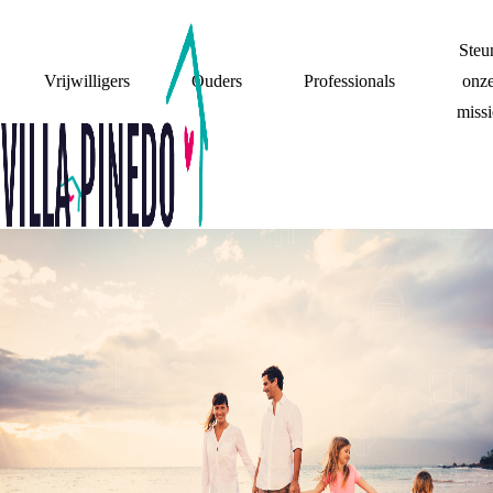
Steu
Vrijwilligers
Ouders
Professionals
onz
missi
WAT ALS ZE NIET
GESCHEIDEN