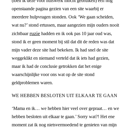
(toen ik deze voor huiswerk mocht gebruiken) een nog
openstaande pagina gezien van een site waarbij er
meerdere hulpvragen stonden. Ook ‘We gaan scheiden,
wat nu?’ stond ertussen, maar aangezien mijn ouders nooit
ruzie
zichtbaar
hadden en ik ook pas 10 jaar oud was,
stond ik er geen moment bij stil dat dit de reden was dat
mijn vader deze site had bekeken. Ik had snel de site
weggeklikt en niemand verteld dat ik iets had gezien,
maar ik had de conclusie getrokken dat het enige
waarschijnlijke voor ons wat op de site stond
geldproblemen waren.
WE HEBBEN BESLOTEN UIT ELKAAR TE GAAN
‘Mama en ik… we hebben hier veel over gepraat… en we
hebben besloten uit elkaar te gaan.’ Sorry wat?! Het ene
moment zat ik nog nietsvermoedend te genieten van mijn