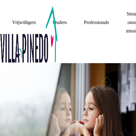
Steu
Vrijwilligers
Ouders
Professionals
onz
missi
WAAROM KUN JE
JEZELF NIET IN
TWEEËN