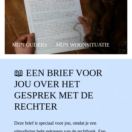
MIJN OUDERS
MIJN WOONSITUATIE
RECHTEN
BUDDY
📖 EEN BRIEF VOOR
DETECTIEPOORTJES
SPANNEND
JOU OVER HET
OPROEPBRIEF
UITNODIGING
GESPREK MET DE
MENING
WENSEN
IDEEËN
KIEZEN
RECHTER
VERANTWOORDELIJKHEID
VOLWASSEN
Deze brief is speciaal voor jou, omdat je een
RECHTBANK
RECHTER
uitnodiging hebt gekregen van de rechtbank. Een