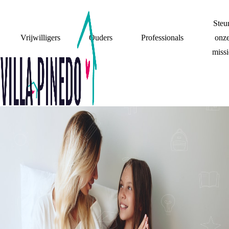
Steu
Vrijwilligers
Ouders
Professionals
onz
missi
DE VRIENDIN VAN
MIJN VADER IS