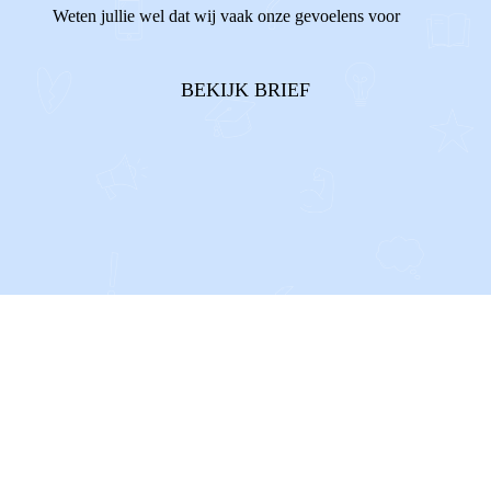
Weten jullie wel dat wij vaak onze gevoelens voor
onszelf houden? Als we de ruzies tussen onze ouders
horen, terwijl we ons daar helemaal niet mee bezig
BEKIJK BRIEF
willen houden. Of al...