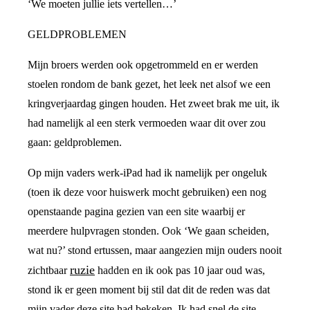
‘We moeten jullie iets vertellen…’
GELDPROBLEMEN
Mijn broers werden ook opgetrommeld en er werden
stoelen rondom de bank gezet, het leek net alsof we een
kringverjaardag gingen houden. Het zweet brak me uit, ik
had namelijk al een sterk vermoeden waar dit over zou
gaan: geldproblemen.
Op mijn vaders werk-iPad had ik namelijk per ongeluk
(toen ik deze voor huiswerk mocht gebruiken) een nog
openstaande pagina gezien van een site waarbij er
meerdere hulpvragen stonden. Ook ‘We gaan scheiden,
wat nu?’ stond ertussen, maar aangezien mijn ouders nooit
ruzie
zichtbaar
hadden en ik ook pas 10 jaar oud was,
stond ik er geen moment bij stil dat dit de reden was dat
mijn vader deze site had bekeken. Ik had snel de site