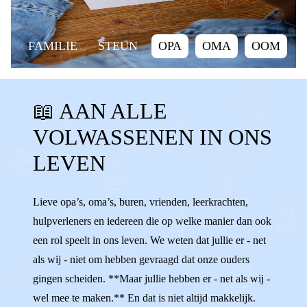
FAMILIE
STEUN
OPA
OMA
OOM
TANTE
NEEF
NICHT
BUURMAN
📖 AAN ALLE
BUURVROUW
VRIEND
VRIENDIN
VOLWASSENEN IN ONS
KANT KIEZEN
ONPARTIJDIG
STEUN
LEVEN
HELPEN
VOLWASSENEN
ADVIES
SLECHT PRATEN
FAMILIE
Lieve opa’s, oma’s, buren, vrienden, leerkrachten,
hulpverleners en iedereen die op welke manier dan ook
een rol speelt in ons leven. We weten dat jullie er - net
als wij - niet om hebben gevraagd dat onze ouders
gingen scheiden. **Maar jullie hebben er - net als wij -
wel mee te maken.** En dat is niet altijd makkelijk.