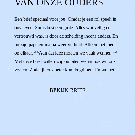
VAN ONZE OUDERS
BONUSOUDERS VRIEND
TIPS
STIEFZUS
STIEFBROER
Een brief speciaal voor jou. Omdat je een rol speelt in
ons leven. Soms best een grote. Alles wat veilig en
NIEUWE VRIEND
VERLIEFD
vertrouwd was, is door de scheiding ineens anders. En
nu zijn papa en mama weer verliefd. Alleen niet meer
op elkaar. **Aan dat idee moeten we vaak wennen.**
Met deze brief willen wij jou laten weten hoe wij ons
voelen. Zodat jij ons beter kunt begrijpen. En we het
hopelijk heel fijn kunnen hebben met elkaar. Wist je dat
sommigen van ons het best spannend vinden om jou toe
BEKIJK BRIEF
te laten in o...