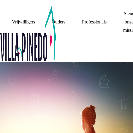
Steu
Vrijwilligers
Ouders
Professionals
onz
missi
VERANTWOORDIN
AFLEGGEN