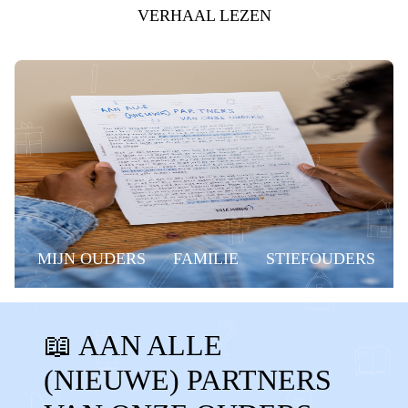
VERHAAL LEZEN
MIJN OUDERS
FAMILIE
STIEFOUDERS
VRIENDIN
STIEFVADER
📖 AAN ALLE
STIEFMOEDER
BONUSVADER
(NIEUWE) PARTNERS
BONUSMOEDER
STIEFOUDERS