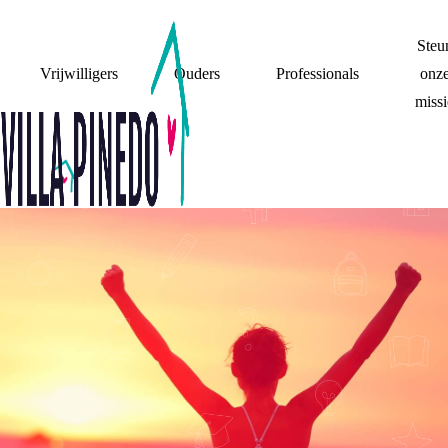
Steu
Vrijwilligers
Ouders
Professionals
onz
missi
ANTWOORDELIJKH
OEL