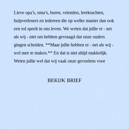
SLECHT PRATEN
FAMILIE
Lieve opa’s, oma’s, buren, vrienden, leerkrachten,
hulpverleners en iedereen die op welke manier dan ook
een rol speelt in ons leven. We weten dat jullie er - net
als wij - niet om hebben gevraagd dat onze ouders
gingen scheiden. **Maar jullie hebben er - net als wij -
wel mee te maken.** En dat is niet altijd makkelijk.
Weten jullie wel dat wij vaak onze gevoelens voor
onszelf houden? Als we de ruzies tussen onze ouders
horen, terwijl we ons daar helemaal niet mee bezig
BEKIJK BRIEF
willen houden. Of al...