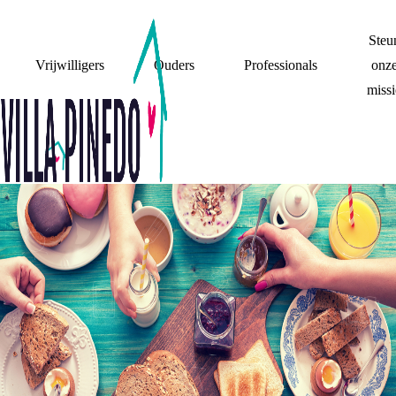
Steu
Vrijwilligers
Ouders
Professionals
onz
missi
VADERDAG MET
BONUSFAMILIE