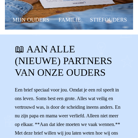
MIJN OUDERS
FAMILIE
STIEFOUDERS
VRIENDIN
STIEFVADER
📖 AAN ALLE
STIEFMOEDER
BONUSVADER
(NIEUWE) PARTNERS
BONUSMOEDER
STIEFOUDERS
VAN ONZE OUDERS
BONUSOUDERS VRIEND
TIPS
STIEFZUS
STIEFBROER
Een brief speciaal voor jou. Omdat je een rol speelt in
ons leven. Soms best een grote. Alles wat veilig en
NIEUWE VRIEND
VERLIEFD
vertrouwd was, is door de scheiding ineens anders. En
nu zijn papa en mama weer verliefd. Alleen niet meer
op elkaar. **Aan dat idee moeten we vaak wennen.**
Met deze brief willen wij jou laten weten hoe wij ons