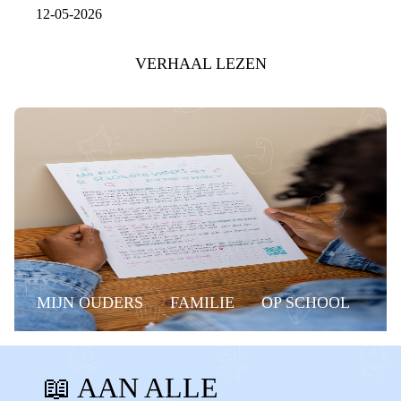
12-05-2026
VERHAAL LEZEN
MIJN OUDERS
FAMILIE
OP SCHOOL
BELANGRIJKE MOMENTEN
GROEP 8
📖 AAN ALLE
MUSICAL
EINDMUSICAL