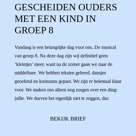
GESCHEIDEN OUDERS
GROEP 8 MUSICAL
RAPPORT
MET EEN KIND IN
MIDDELBARE
BASISSCHOOL
GROEP 8
LAGERE SCHOOL
AARDIG
OPA'S
Vandaag is een belangrijke dag voor ons. De musical
OMA'S
NAAST ELKAAR
van groep 8. Na deze dag zijn wij definitief geen
‘kleintjes’ meer, want na de zomer gaan we naar de
middelbare. We hebben teksten geleerd, dansjes
geoefend en kostuums gepast. We zijn er helemaal klaar
voor. We maken ons alleen nog zorgen over een ding:
jullie. We durven het eigenlijk niet te zeggen, dus
vandaar deze brief.In ons hoofd zien we namelijk
steeds voor ons hoe jullie allebei aan de andere kant
BEKIJK BRIEF
van de zaal gaan zitten. En dat wij da...