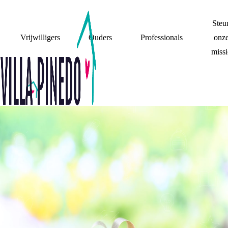
Steu
Vrijwilligers
Ouders
Professionals
onz
missi
TWEE
VERSCHILLENDE