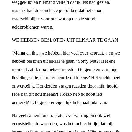
weggeklikt en niemand verteld dat ik iets had gezien,
maar ik had de conclusie getrokken dat het enige
waarschijnlijke voor ons wat op de site stond
geldproblemen waren.
WE HEBBEN BESLOTEN UIT ELKAAR TE GAAN
‘Mama en ik… we hebben hier veel over gepraat… en we
hebben besloten uit elkaar te gaan.’ Sorry wat?! Het ene
moment zat ik nog nietsvermoedend te genieten van mijn
lievelingsserie, en nu gebeurde dit ineens? Het voelde heel
onwerkelijk. Honderden vragen raasden door mijn hoofd.
Hoe kan dit nou ineens?! Hoezo heb ik nooit iets
gemerkt? Ik begreep er eigenlijk helemaal niks van.
Na veel samen huilen, praten, verwarring en ook wel
geruststellende woorden, was het toch echt tijd dat mijn
broers en ik moesten proberen te slapen. Mijn broers en ik