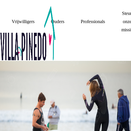
Steu
Vrijwilligers
Ouders
Professionals
onz
missi
TROUWEN