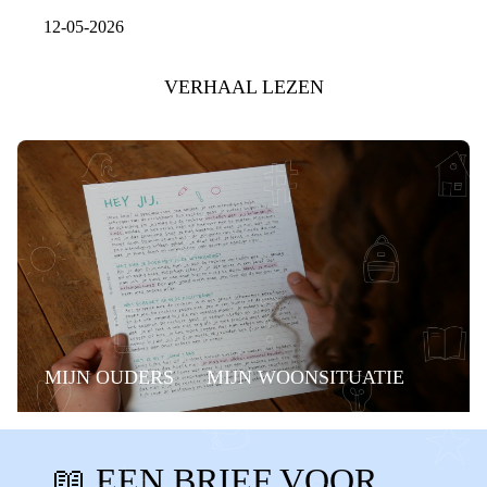
12-05-2026
VERHAAL LEZEN
MIJN OUDERS
MIJN WOONSITUATIE
RECHTEN
BUDDY
📖 EEN BRIEF VOOR
DETECTIEPOORTJES
SPANNEND