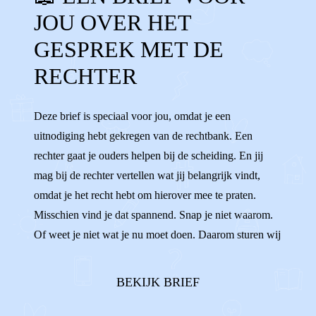
JOU OVER HET
OPROEPBRIEF
UITNODIGING
GESPREK MET DE
MENING
WENSEN
IDEEËN
KIEZEN
RECHTER
VERANTWOORDELIJKHEID
VOLWASSEN
Deze brief is speciaal voor jou, omdat je een
RECHTBANK
RECHTER
uitnodiging hebt gekregen van de rechtbank. Een
rechter gaat je ouders helpen bij de scheiding. En jij
mag bij de rechter vertellen wat jij belangrijk vindt,
omdat je het recht hebt om hierover mee te praten.
Misschien vind je dat spannend. Snap je niet waarom.
Of weet je niet wat je nu moet doen. Daarom sturen wij
de jongeren van Villa Pinedo die ook zo’n uitnodiging
hebben gehad je deze brief. Je leest in deze brief wat je
BEKIJK BRIEF
kunt doen en verwachten. ...