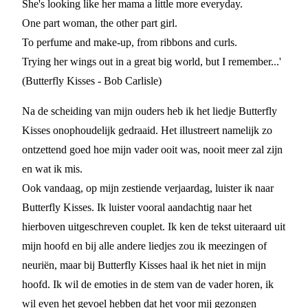
She's looking like her mama a little more everyday.
One part woman, the other part girl.
To perfume and make-up, from ribbons and curls.
Trying her wings out in a great big world, but I remember...'
(Butterfly Kisses - Bob Carlisle)
Na de scheiding van mijn ouders heb ik het liedje Butterfly
Kisses onophoudelijk gedraaid. Het illustreert namelijk zo
ontzettend goed hoe mijn vader ooit was, nooit meer zal zijn
en wat ik mis.
Ook vandaag, op mijn zestiende verjaardag, luister ik naar
Butterfly Kisses. Ik luister vooral aandachtig naar het
hierboven uitgeschreven couplet. Ik ken de tekst uiteraard uit
mijn hoofd en bij alle andere liedjes zou ik meezingen of
neuriën, maar bij Butterfly Kisses haal ik het niet in mijn
hoofd. Ik wil de emoties in de stem van de vader horen, ik
wil even het gevoel hebben dat het voor mij gezongen