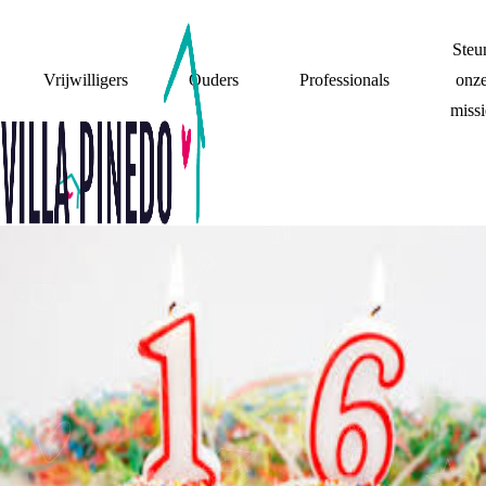
Steu
Vrijwilligers
Ouders
Professionals
onz
missi
SWEET 16